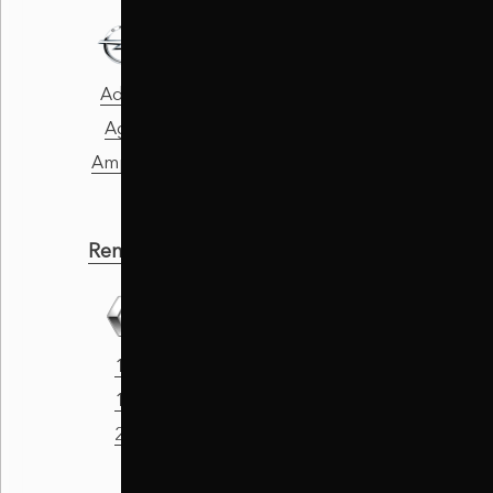
Adam
1007
Agila
106
Ampera
107
Renault
Skoda
11
Citigo
19
Fabia
21
FAVORIT Forman