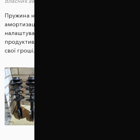
Власник автомобіля Kia Ceed
Пружина непогано справляється з
амортизацією, але вимагає деякого
налаштування для досягнення оптимальної
продуктивності. Загалом, непоганий вибір за
свої гроші.