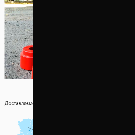
Доставляємо в будь-яку точку країни
Чернігів
Луцьк
Суми
Рівне