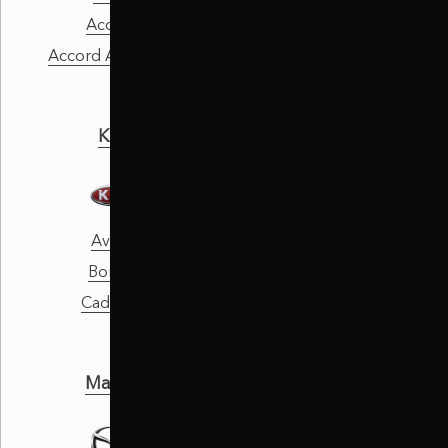
Accord
Atos
Accord Aerodeck
Atos Prime
KIA
Lexus
Avella
CT
Bongo
ES
Cadenza
GS
Mazda
Mercedes