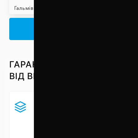
Аксесуари для
Гальмівні колодки
фаркопів
У КАТАЛОГ
ГАРАНТІЯ ЯКОСТІ
ВІД ВИРОБНИКА
Міцність
ми пропонуємо цільнолиті
автопроставки зі сплаву
АК-12