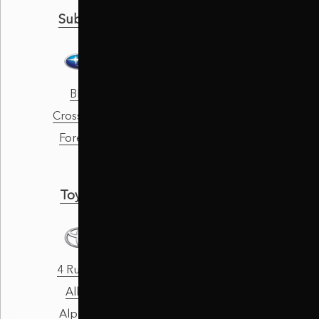
Subaru
Suzuki
BRZ
Alto
Crosstrack
Baleno
Forester
Cappucino
Toyota
Volkswagen
4 Runner
Amarok
Allion
Atlas
Alphard
Beetle