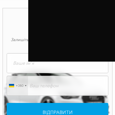
МИ ЗАВЖДИ РАДІ
ДОПОМОГТИ
Залишіть свої дані і наш менеджер зв'яжеться з
Вами найближчим часом!
+380
ВІДПРАВИТИ