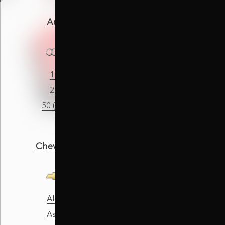
Audi
BMW
100
1
200
2
50 (863)
2 Gran Coupe
Chevrolet
Citroen
Alero
AX
Astro
Berlingo