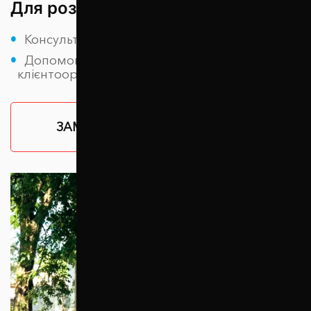
Для роздрібних клієнтів
Консультація експертів
Допомога при підборі та
клієнтоорієнтованість
ЗАМОВИТИ КОНСУЛЬТАЦІЮ