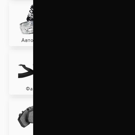
Автобафери
Амортизатори
Фаркопи
Пружини