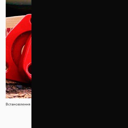
Встановлення передніх проставок на Nissan Sentra
Встановлення п