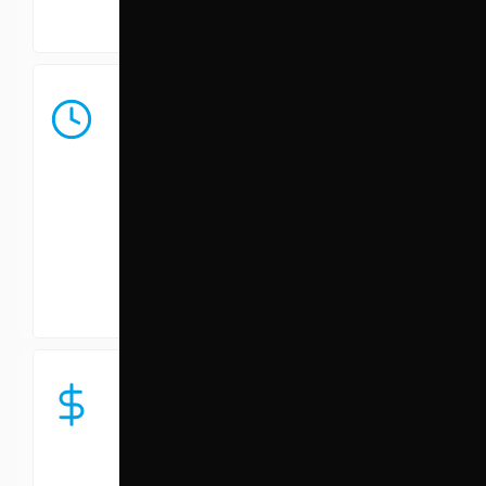
Довговічність
Антикорозійне покриття -
спеціальне покриття
захищає проставки від іржі
та продовжує термін
експлуатації
Доступна ціна
Ви отримуєте ціну від
виробника, без націнок