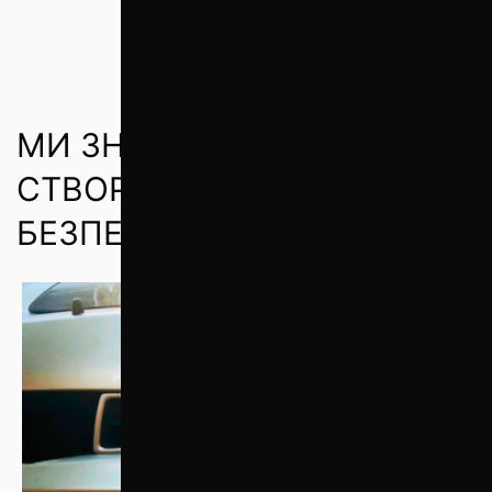
МИ ЗНАЄМО, ЯК
СТВОРЮЄТЬСЯ КОМФОРТ І
БЕЗПЕКА