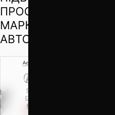
ПРОСТАВКИ ЗА
МАРКОЮ СВОГО
АВТОМОБІЛЯ
Acura
Alfa Romeo
CL
145
CSX
146
EL
147