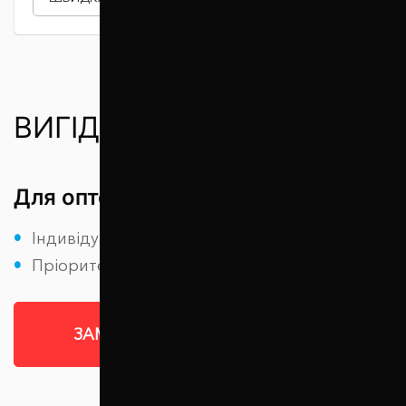
ВИГІДНІ УМОВИ РОБОТИ
Для оптових клієнтів (СТО)
Індивідуальні знижки
Пріоритет при виготовленні
ЗАМОВИТИ ОПТОМ