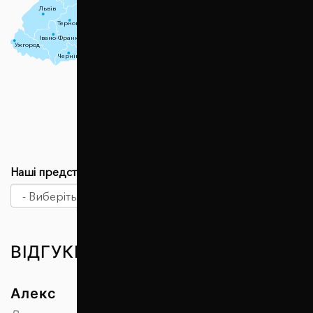
Житомир
Київ
Харків
Львів
Полтава
Хмельницький
Черкаси
Тернопіль
Вінниця
Івано-Франківськ
Луганськ
Ужгород
Кропивницький
Дніпро
Донецьк
Чернівці
Запоріжжя
Миколаїв
Одеса
Херсон
Сімферополь
Наші представництва
ВІДГУКИ КЛІЄНТІВ
Алекс