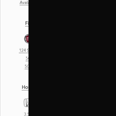
Avalanche
BX
Fiat
Ford
124 Spider
Aerostar USA
500
B-Max
500L
Bronco
Honda
Hyundai
3.5RL
Accent