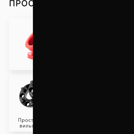
ПРОСТАВОК
Проставки для
збільшення кліренсу
Проставки для
вильоту коліс
Захист двигуна