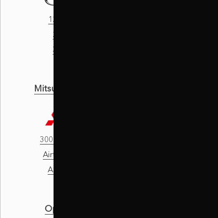
121
190
2
8
3
A-Class
Mitsubishi
Nissan
3000 GT
100 NX
Airtrek
1400 Bakkie
ASX
180 SX
Opel
Peugeot