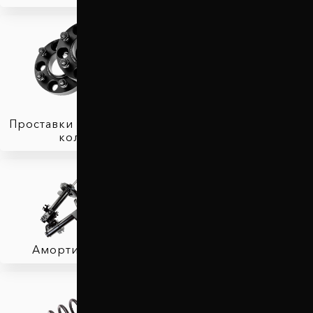
Проставки для вылета
колес
Защита двигателя
Амортизаторы
Фаркопы