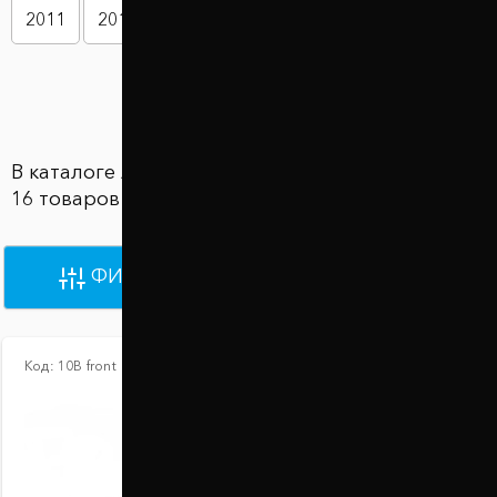
2011
2012
2013
2014
2015
2016
Показать больше
В каталоге Автобаферы Audi Q3 представлены
16 товаров по цене от 2 100 грн до 2 100 грн
ФИЛЬТРЫ
ПО УМОЛЧАНИЮ
Код:
10В front