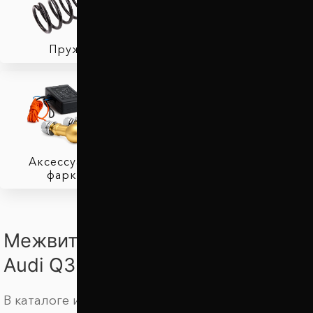
Пружины
Тормозные колодки
Аксессуары для
фаркопов
Межвитковые проставки для
Audi Q3
В каталоге интернет магазина Автопроставка