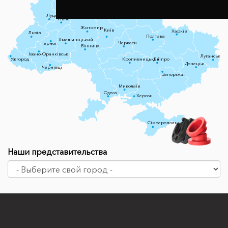
Чернігів
Луцьк
Суми
Рівне
Житомир
Київ
Харків
Львів
Полтава
Хмельницький
Черкаси
Тернопіль
Вінниця
Івано-Франківськ
Луганськ
Ужгород
Кропивницький
Дніпро
Донецьк
Чернівці
Запоріжжя
Миколаїв
Одеса
Херсон
Сімферополь
Наши представительства