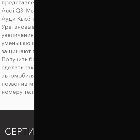
представлены амортизирующие подушки для
Audi Q3. Мы предлагаем купить автобаферы для
Ауди Кью3 по выгодной цене.
Уретановые баферы ТТС предназначены для
увеличения клиренса автомобиля, они
уменьшаю крен автомобиля в поворотах,
защищают подвеску от пробоев.
Получить более детальную информацию,
сделать заказ на межвитковые проставки для
автомобиля Audi Q3. можно онлайн или
позвонив менеджеру по удобному для вас
номеру телефона.
СЕРТИФИКАЦИЯ