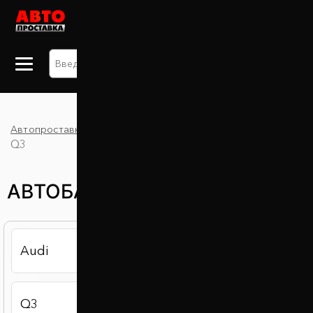
+38 063 875 91 09
Автопроставка
Каталог
Автобаферы
Audi
Q3
АВТОБАФЕРЫ AUDI Q3