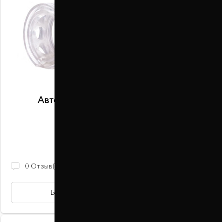
Автобаферы размер B передние
В наличии
2 100 ГРН
0
Отзыв(ов)
БЫСТРАЯ ПОКУПКА