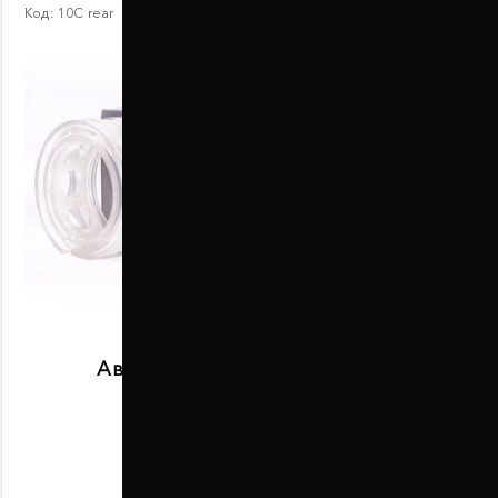
Код:
10С rear
Автобаферы размер C задние
В наличии