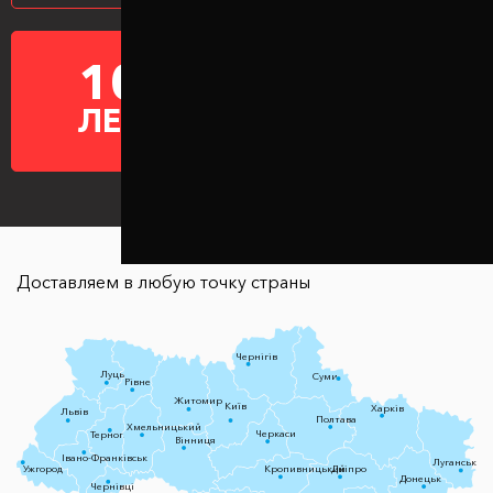
10
ГАРАНТИЯ НА
ПРОСТАВКИ
ЛЕТ
Доставляем в любую точку страны
Чернігів
Луцьк
Суми
Рівне
Житомир
Київ
Харків
Львів
Полтава
Хмельницький
Черкаси
Тернопіль
Вінниця
Івано-Франківськ
Луганськ
Ужгород
Кропивницький
Дніпро
Донецьк
Чернівці