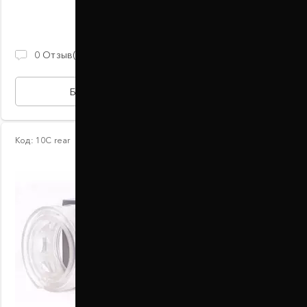
В наличии
2 100 ГРН
0
Отзыв(ов)
БЫСТРАЯ ПОКУПКА
Код:
10С rear