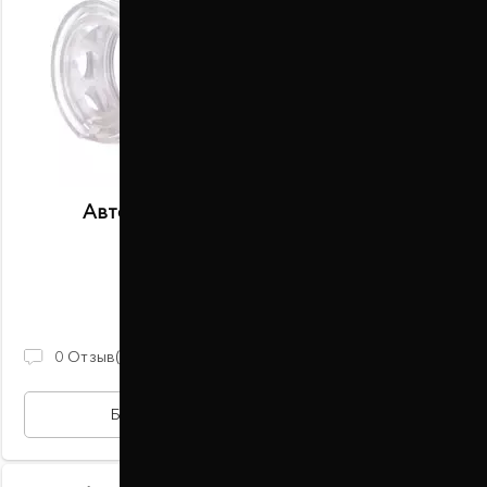
Автобаферы размер B передние
В наличии
2 100 ГРН
0
Отзыв(ов)
БЫСТРАЯ ПОКУПКА