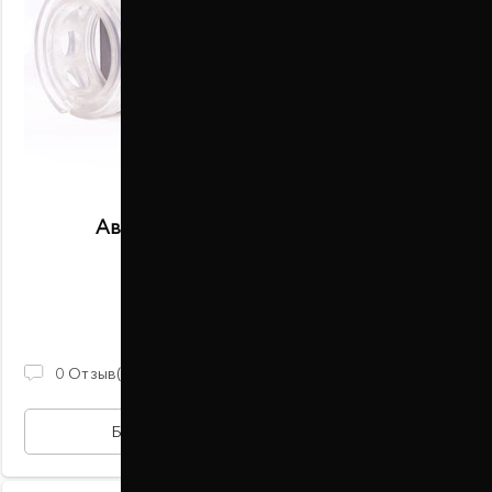
Автобаферы размер D задние
В наличии
2 100 ГРН
0
Отзыв(ов)
БЫСТРАЯ ПОКУПКА