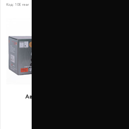
Код:
10Е rear
Автобаферы размер E задние
В наличии