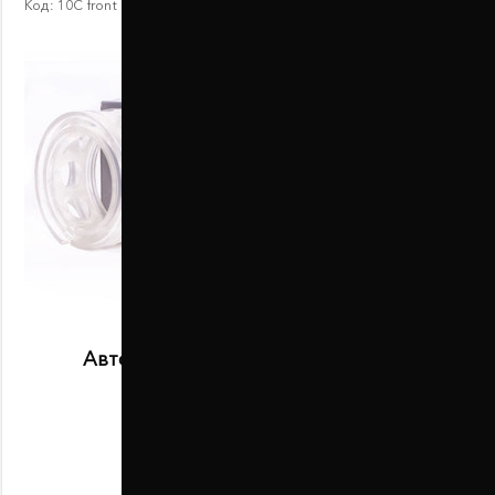
Код:
10С front
Автобаферы размер C передние
В наличии