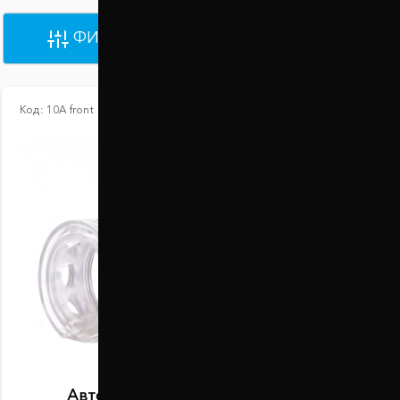
ФИЛЬТРЫ
ПО УМОЛЧАНИЮ
Код:
10А front
Автобаферы размер A передние