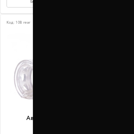
БЫСТРАЯ ПОКУПКА
Код:
10В rear
Автобаферы размер B задние