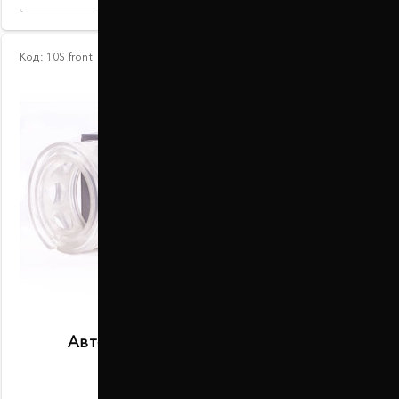
Код:
10S front
Автобаферы размер S передние