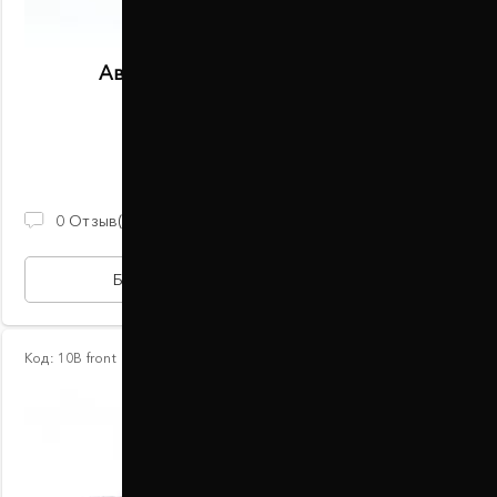
Автобаферы размер F задние
В наличии
2 100 ГРН
0
Отзыв(ов)
БЫСТРАЯ ПОКУПКА
Код:
10В front