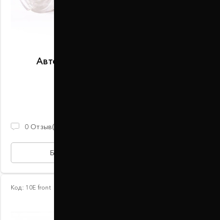
Автобаферы размер D передние
В наличии
2 100 ГРН
0
Отзыв(ов)
БЫСТРАЯ ПОКУПКА
Код:
10Е front