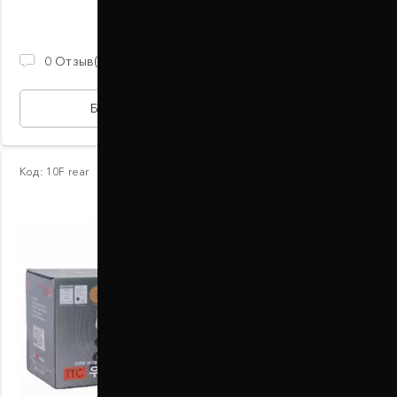
В наличии
2 100 ГРН
0
Отзыв(ов)
БЫСТРАЯ ПОКУПКА
Код:
10F rear