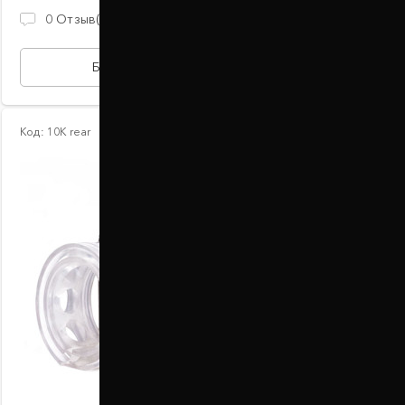
2 100 ГРН
0
Отзыв(ов)
БЫСТРАЯ ПОКУПКА
Код:
10К rear