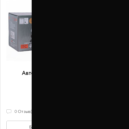
Автобаферы размер E передние
В наличии
2 100 ГРН
0
Отзыв(ов)
БЫСТРАЯ ПОКУПКА