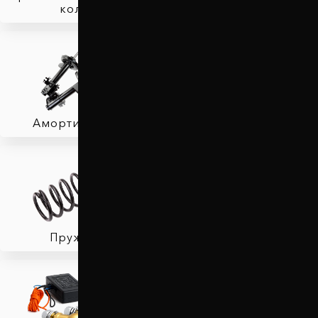
колес
Защита двигателя
Амортизаторы
Фаркопы
Пружины
Тормозные колодки