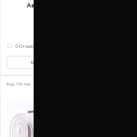
Автобаферы размер K задние
В наличии
2 100 ГРН
0
Отзыв(ов)
БЫСТРАЯ ПОКУПКА
Код:
10S rear