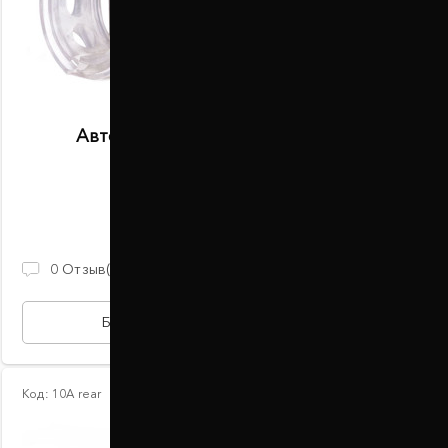
Автобаферы размер K передние
В наличии
2 100 ГРН
0
Отзыв(ов)
БЫСТРАЯ ПОКУПКА
Код:
10А rear