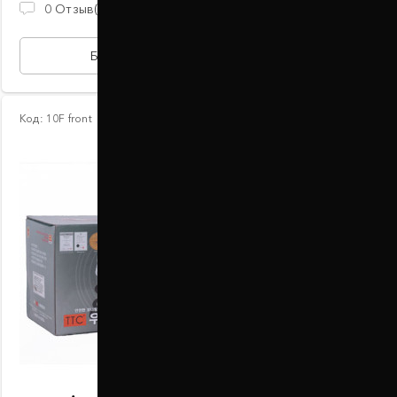
2 100 ГРН
0
Отзыв(ов)
БЫСТРАЯ ПОКУПКА
Код:
10F front