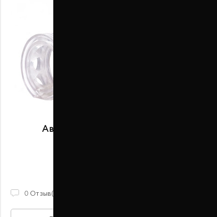
Автобаферы размер A задние
В наличии
2 100 ГРН
0
Отзыв(ов)