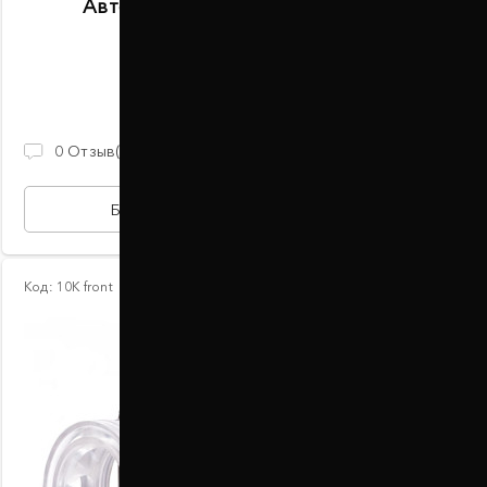
Автобаферы размер F передние
В наличии
2 100 ГРН
0
Отзыв(ов)
БЫСТРАЯ ПОКУПКА
Код:
10К front