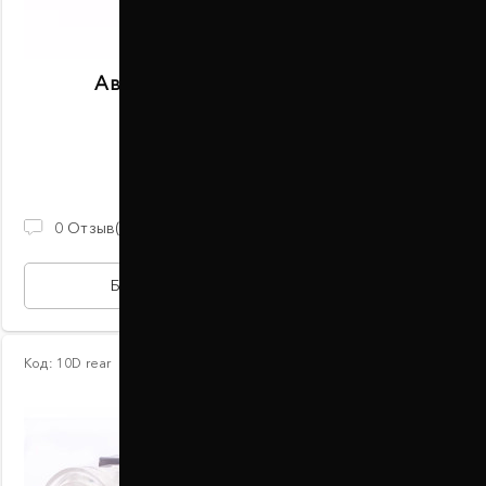
Автобаферы размер C задние
В наличии
2 100 ГРН
0
Отзыв(ов)
БЫСТРАЯ ПОКУПКА
Код:
10D rear