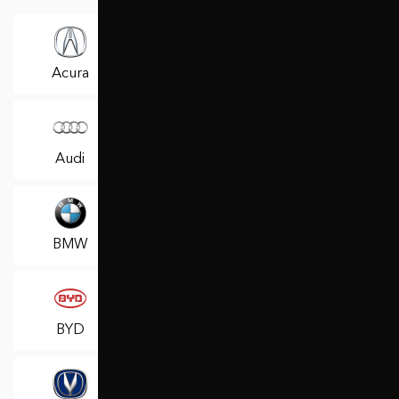
Acura
Alfa Romeo
Aston Martin
Audi
Baic
Bentley
BMW
Brilliance
Buick
BYD
Cadillac
Caterham