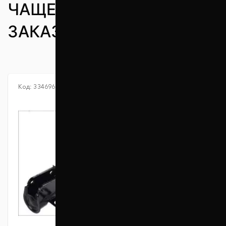
ЧАЩЕ ВСЕГО
ЗАКАЗЫВАЮТ
Код:
334696
Код:
339337