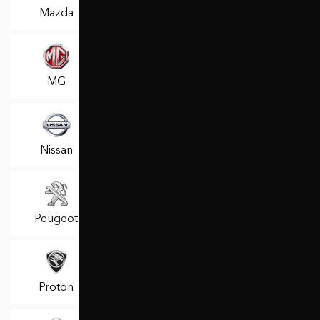
Mazda
Mercedes
Mercury
MG
Mini
Mitsubishi
Nissan
Oldsmobile
Opel
Peugeot
Pontiac
Porsche
Proton
RAM
Ravon