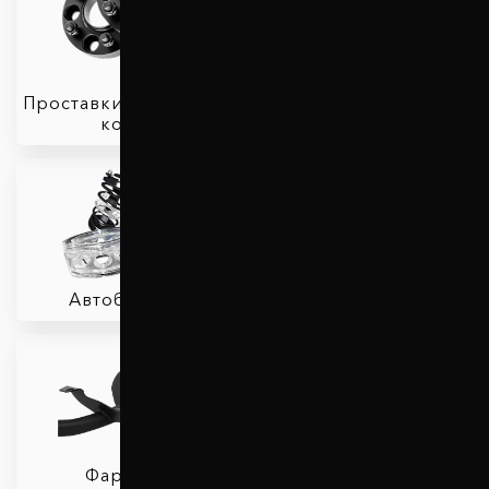
Проставки для вылета
колес
Защита двигателя
Автобаферы
Амортизаторы
Фаркопы
Пружины