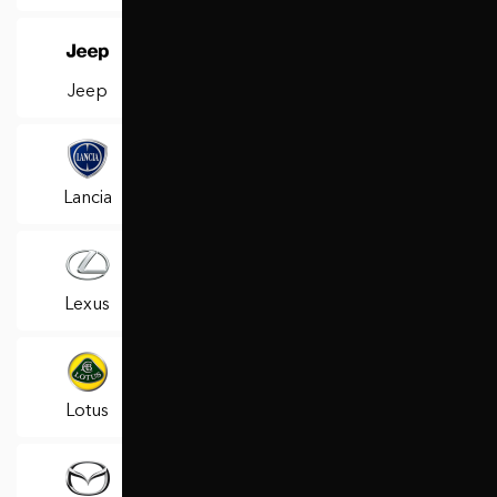
Jeep
KIA
Lamborghini
Lancia
Land Rover
Landwind (Jmc)
Lexus
Lifan
Lincoln
Lotus
MAN
Maserati