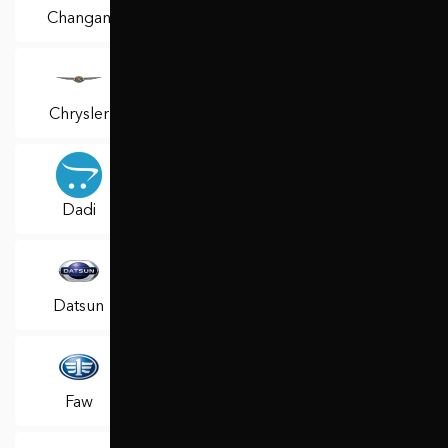
Changan
Chery
Chevrolet
Chrysler
Citroen
Dacia
Dadi
Daewoo
Daihatsu
Datsun
Dodge
FAVORIT
Faw
Ferrari
Fiat