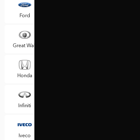
Ford
Geely
GMC
Great Wall
Haima
Holden
Honda
Hummer
Hyundai
Infiniti
Iran Khodro
Isuzu
Iveco
JAC
Jaguar