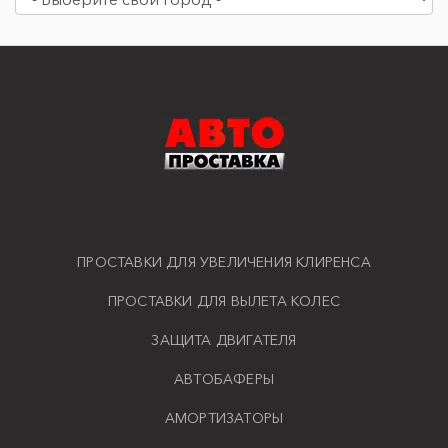
ПРОСТАВКИ ДЛЯ УВЕЛИЧЕНИЯ КЛИРЕНСА
ПРОСТАВКИ ДЛЯ ВЫЛЕТА КОЛЕС
ЗАЩИТА ДВИГАТЕЛЯ
АВТОБАФЕРЫ
АМОРТИЗАТОРЫ