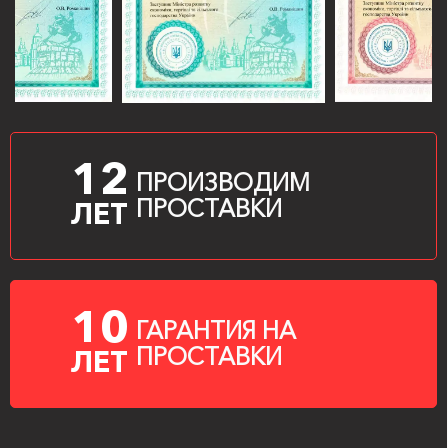
12
ПРОИЗВОДИМ
ПРОСТАВКИ
ЛЕТ
10
ГАРАНТИЯ НА
ПРОСТАВКИ
ЛЕТ