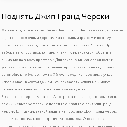
Поднять Джип Гранд Чероки
Многие владельцы автомобилей Jeep Grand Cherokee знают, что такое
езда по проселочным дорогам и загородным трассам и поэтому
стараются увеличить дорожный просвет Джип Гранд Чероки. При
выборе автопроставок для увеличения клиренса стоит обратить
внимание на высоту проставок. Для сохранения маневренности и
устойчивости авто на дороге задние проставки должны поднимать
автомобиль не более, чем на 3-5 см. Передние проставки лучше
использовать высотой до 2 см. Эти показатели условные и могут
отличаться в зависимости от модификации кузова.
В каталоге интернет магазина Автопроставка вы найдете комплекты
алюминиевых проставок на переднюю и заднюю ось Джип Гранд
Чероки. Для максимальной защиты на проставки Джип Гранд Чероки
наносится специальное покрытие из полимера. Оно защищает
автопроставки в зимний период от воздействия дорожной химии, а