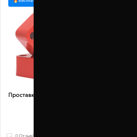
Бесплатная доставка
Проставки передних стоек 50 мм Mitsubishi
Minica (1003-15-013/50)
В наличии
1 850 ГРН
0
Отзыв(ов)