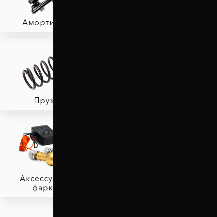
Амортизаторы
Фаркопы
Пружины
Тормозные колодки
Аксессуары для
фаркопов