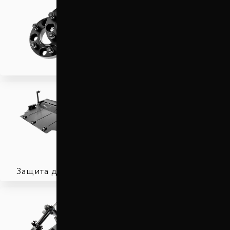
Проставки для вылета
колес
Защита двигателя
Автобаферы