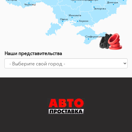
Донецьк
Чернівці
Запоріжжя
Миколаїв
Одеса
Херсон
Сімферополь
Наши представительства