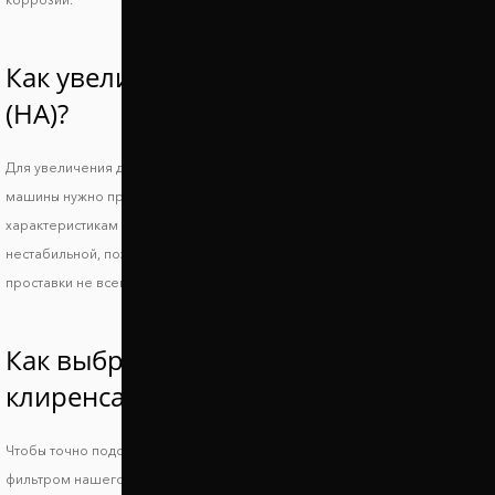
Как увеличить клиренс Mitsubishi i
(HA)?
Для увеличения дорожного просвета и сохранения устойчивости
машины нужно правильно подобрать подходящие по техническим
характеристикам проставки. Слишком большой просвет делает машину
нестабильной, поэтому повышается риск опрокидывания, а низкие
проставки не всегда позволяют решить основную проблему.
Как выбрать проставки увеличения
клиренса Митсубиси и (ХА)?
Чтобы точно подобрать проставки для Mitsubishi i (HA), воспользуйтесь
фильтром нашего сайта или свяжитесь с менеджером и укажите ВИН