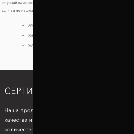
ситуаций на дороге.
Если вы не нашли своей модели в каталоге, звоните нам:
099 784 38 08
068 182 48 40
063 396 33 26
СЕРТИФИКАЦИЯ
Наша продукция отвечает всем стандартам
качества и подкрепляется большим
количеством патентов и сертификатов