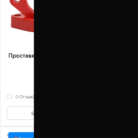
Проставки передних стоек 25 мм Mitsubishi
Minica (1003-15-013/25)
В наличии
890 ГРН
0
Отзыв(ов)
БЫСТРАЯ ПОКУПКА
Код:
1003-15-013/50