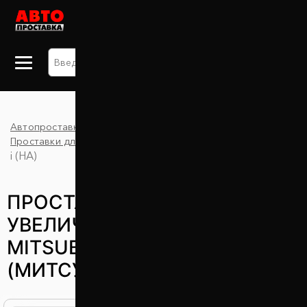
+38 063 875 91 09
Автопроставка
Каталог
Проставки для увеличения клиренса
Mitsubishi
i (HA)
ПРОСТАВКИ ДЛЯ
УВЕЛИЧЕНИЯ КЛИРЕНСА
MITSUBISHI I (HA)
(МИТСУБИСИ И (ХА))