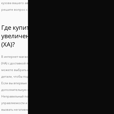
кузова вашего авто. Так вы получите идеально совместимые проставки и
решите вопрос с дорожным просветом.
Где купить проставки для
увеличения клиренса Митсубиси и
(ХА)?
В интернет-магазине Автопроставка можно купить проставки Mitsubishi i
(HA) с доставкой по всей территории Украины. В нашем каталоге вы
можете выбрать и заказать подходящие по форме, высоте и стоимости
детали, чтобы поднять авто и улучшить его ходовые характеристики.
Если вы впервые выбираете запчасти, обязательно получите
дополнительную консультацию, чтобы исключить риск несовместимости.
Неправильный подбор проставок может стать причиной ухудшения
управляемости и стабильности транспортного средства, что может
вызвать негативные последствия и риски возникновения опасных