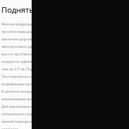
Поднять Митсубиси и (ХА)
Многие владельцы автомобилей Mitsubishi i (HA) знают, что такое езда по
проселочным дорогам и загородным трассам и поэтому стараются
увеличить дорожный просвет Митсубиси и (ХА). При выборе
автопроставок для увеличения клиренса стоит обратить внимание на
высоту проставок. Для сохранения маневренности и устойчивости авто
на дороге задние проставки должны поднимать автомобиль не более,
чем на 3-5 см. Передние проставки лучше использовать высотой до 2 см.
Эти показатели условные и могут отличаться в зависимости от
модификации кузова.
В каталоге интернет магазина Автопроставка вы найдете комплекты
алюминиевых проставок на переднюю и заднюю ось Митсубиси и (ХА).
Для максимальной защиты на проставки Митсубиси и (ХА) наносится
специальное покрытие из полимера. Оно защищает автопроставки в
зимний период от воздействия дорожной химии, а также от процессов
коррозии.