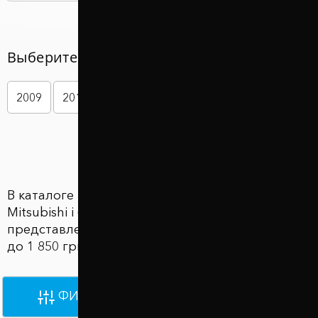
Выберите год вашего авто
2009
2010
2011
2012
2013
2014
Показать больше
В каталоге Проставки для увеличения клиренса
Mitsubishi i (HA) (Митсубиси и (ХА))
представлены 3362 товаров по цене от 870 грн
до 1 850 грн
ФИЛЬТРЫ
ПО УМОЛЧАНИЮ