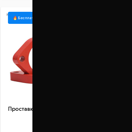
Код:
1003-15-013/20
Бесплатная доставка
Проставки передних стоек 20 мм Mitsubishi
Minica (1003-15-013/20)