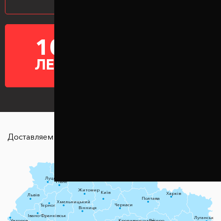
10
ГАРАНТИЯ НА
ПРОСТАВКИ
ЛЕТ
Доставляем в любую точку страны
Чернігів
Луцьк
Суми
Рівне
Житомир
Київ
Харків
Львів
Полтава
Хмельницький
Черкаси
Тернопіль
Вінниця
Івано-Франківськ
Луганськ
Ужгород
Кропивницький
Дніпро