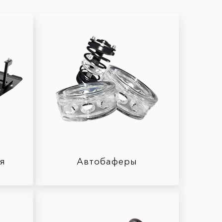
ля
Автобаферы