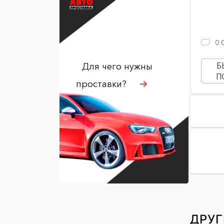
0
Б
Для чего нужны
П
проставки?
ДРУГ