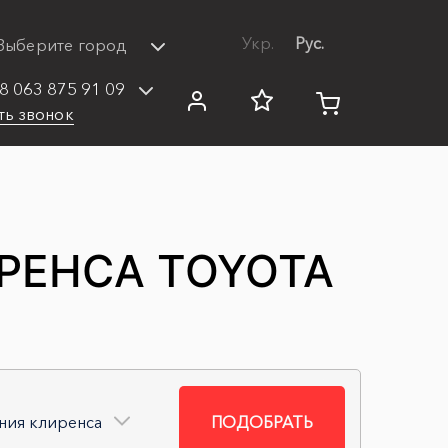
Укр.
Рус.
Выберите город
8 063 875 91 09
ть звонок
РЕНСА TOYOTA
ния клиренса
ПОДОБРАТЬ