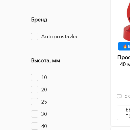
Бренд
Autoprostavka
Б
Прос
Высота, мм
40 
10
20
0
25
Б
30
П
40