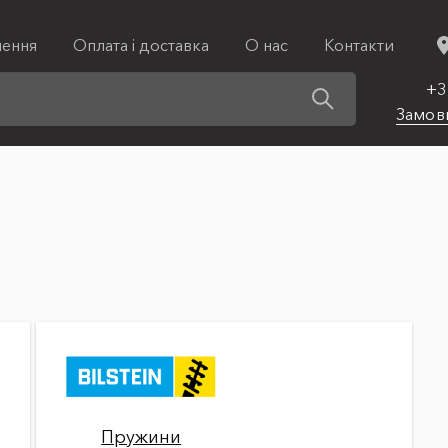
лення
Оплата і доставка
О нас
Контакти
+3
Замов
Пружини