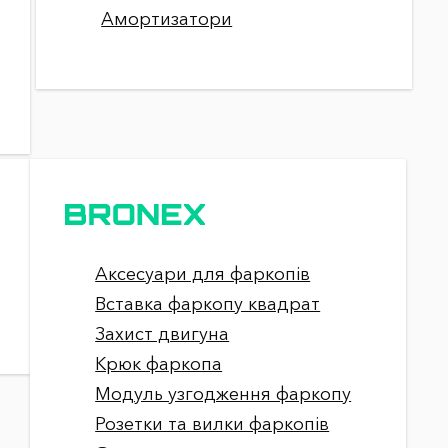
Амортизатори
Аксесуари для фаркопів
Вставка фаркопу квадрат
Захист двигуна
Крюк фаркопа
Модуль узгодження фаркопу
Розетки та вилки фаркопів