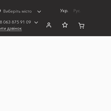
Укр.
Рус.
Виберіть місто
8 063 875 91 09
ити дзвінок