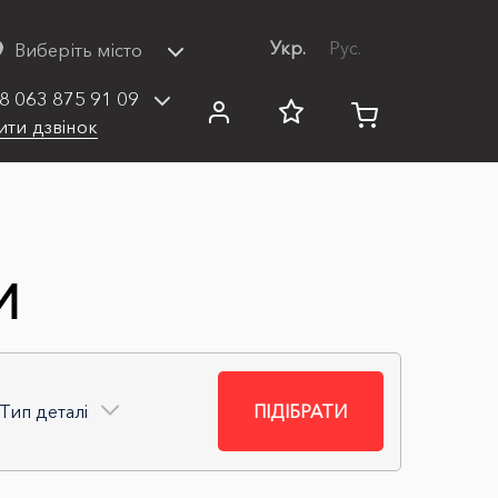
Укр.
Рус.
Виберіть місто
8 063 875 91 09
ити дзвінок
И
Тип деталі
ПІДІБРАТИ