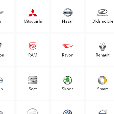
i
Mitsubishi
Nissan
Oldsmobile
on
RAM
Ravon
Renault
on
Seat
Skoda
Smart