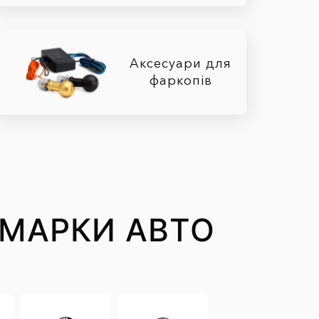
Аксесуари для
фаркопів
Ї МАРКИ АВТО