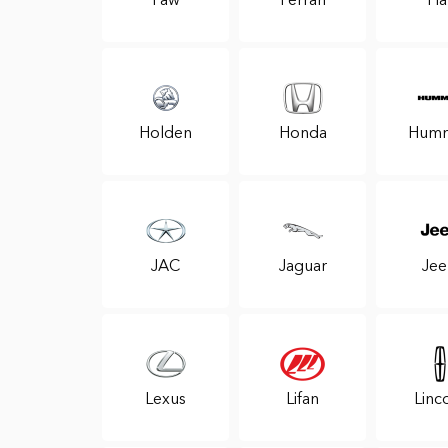
Holden
Honda
Hum
JAC
Jaguar
Je
Lexus
Lifan
Linc