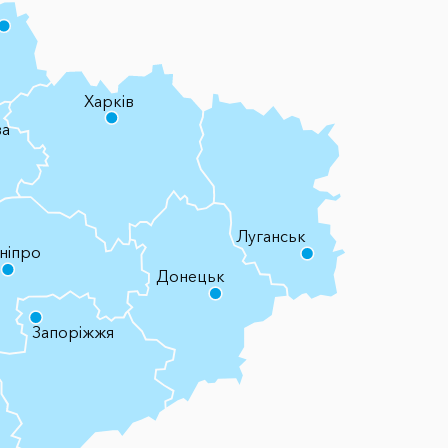
Харків
ва
Луганськ
ніпро
Донецьк
Запоріжжя