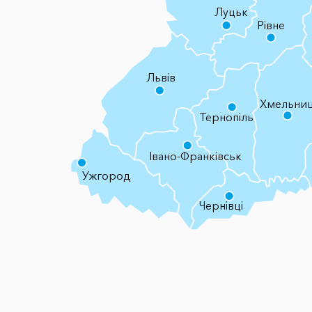
Луцьк
Рівне
Львів
Хмельни
Тернопіль
Івано-Франківськ
Ужгород
Чернівці