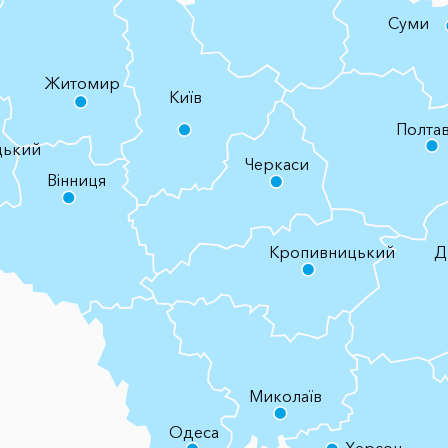
Суми
Житомир
Київ
Полта
цький
Черкаси
Вінниця
Кропивницький
Д
Миколаїв
Одеса