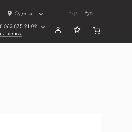
Укр.
Рус.
Одесса
8 063 875 91 09
ть звонок