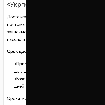
«Укрпочта»
Доставка осуществляется в отделение,
почтомат или курьером по адресу — в
зависимости от доступности услуги в
населённом пункте.
Срок доставки зависит от тарифа:
«Приоритетный» — 1–2 дня в город,
до 3 дней в село;
«Базовый» — 2–4 дня в город, до 7
дней в село.
Сроки могут увеличиваться из-за графика