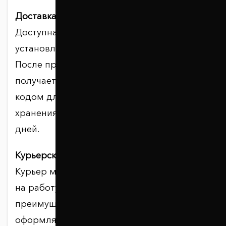
Доставка в почтомат.
Доступна в населённых пунктах, где
установлены почтоматы «Укрпочты».
После прибытия заказа получатель
получает SMS или Viber-сообщение с
кодом для открытия ячейки. Срок
хранения в почтомате — 7 календарных
дней.
Курьерская доставка.
Курьер может доставить заказ домой или
на работу. Услуга доступна
преимущественно в областных центрах и
оформляется отдельно. Возможность