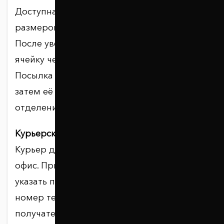
Доступна для посылок весом до 20 кг и
размером не более 40 × 60 × 30 см.
После уведомления необходимо открыть
ячейку через приложение Nova Post.
Посылка хранится в почтомате 5 дней,
затем её перемещают в ближайшее
отделение.
Курьерская доставка.
Курьер доставляет заказ домой или в
офис. При оформлении необходимо
указать полный адрес и действующий
номер телефона. Перед доставкой
получатель получает уведомление или