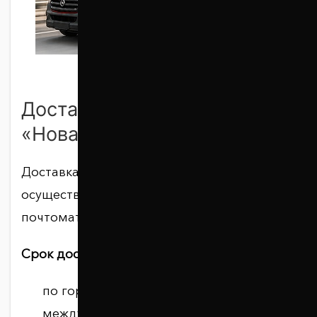
Доставка в отделение
«Новая почта»
Доставка заказов Новой почтой
осуществляется по Украине в отделение,
почтомат или курьером по адресу.
Срок доставки:
по городу — до 1 дня;
между крупными городами — 1–2 дня;