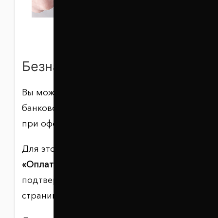
Безналичный расчет
Вы можете оплатить заказ онлайн
банковской картой Visa или MasterCard
при оформлении заказа на сайте.
Для этого выберите способ оплаты
«Оплата картой на сайте»
и
подтвердите платёж на защищённой
странице платёжной системы.