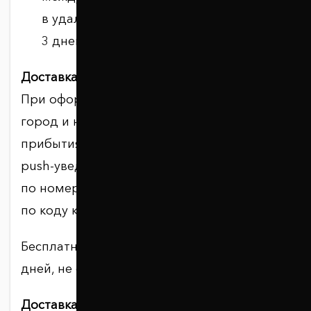
в удалённые населённые пункты — до
3 дней.
Доставка в отделение.
При оформлении заказа указывается
город и номер отделения. После
прибытия посылки вы получите SMS или
push-уведомление. Заказ можно получить
по номеру накладной и документу либо
по коду клиента в приложении Nova Post.
Бесплатное хранение в отделении — 7
дней, не считая дня прибытия.
Доставка в почтомат.