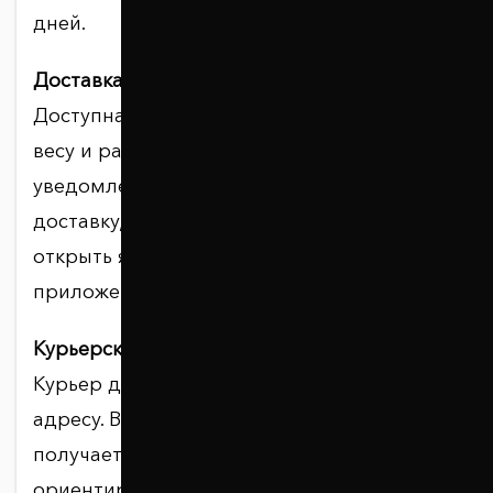
дней.
Доставка в почтомат.
Доступна для посылок, подходящих по
весу и размеру ячейки. После
уведомления необходимо оплатить
доставку, если она не оплачена ранее, и
открыть ячейку по инструкции в
приложении Meest Почта.
Курьерская доставка.
Курьер доставляет заказ по указанному
адресу. В день доставки получатель
получает сообщение или звонок с
ориентировочным временем приезда.