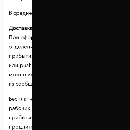
В среднем доставка занимает 2–4 дня.
Доставка в отделение.
При оформлении указывается удобное
отделение и номер телефона. После
прибытия заказа вы получите SMS, Viber
или push-уведомление. Для получения
можно использовать номер посылки, код
из сообщения или документ.
Бесплатное хранение в отделении — 5
рабочих дней со следующего дня после
прибытия. Хранение можно платно
продлить ещё максимум на 5 рабочих