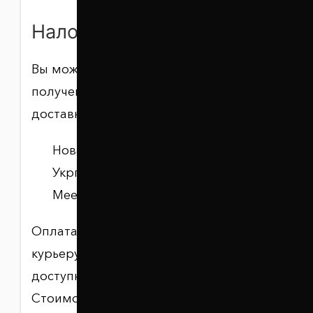
Наложенным платежом
Вы можете оплатить заказ при
получении через выбранную службу
доставки:
Новая Почта;
Укрпочта;
Meest Почта.
Оплата производится в отделении,
курьеру или другим способом,
доступным у выбранного перевозчика.
Стоимость доставки, комиссия за