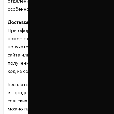
отделения, выходных дней или
особенностей маршрута.
Доставка в отделение.
При оформлении указывается индекс,
номер отделения, имя и телефон
получателя. Отследить заказ можно на
сайте или в приложении «Укрпочты». Для
получения потребуется документ либо
код из сообщения.
Бесплатное хранение составляет 7 дней
в городских отделениях и 14 дней в
сельских. При необходимости срок
можно платно продлить.