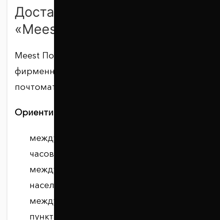
Доставка в отделение
«Meest Почта»
Meest Почта доставляет заказы в
фирменные и партнёрские отделения,
почтоматы или курьером по адресу.
Ориентировочные сроки доставки:
между областными центрами — до 48
часов;
между областным центром и другим
населённым пунктом — до 72 часов;
между другими населёнными
пунктами — до 96 часов.