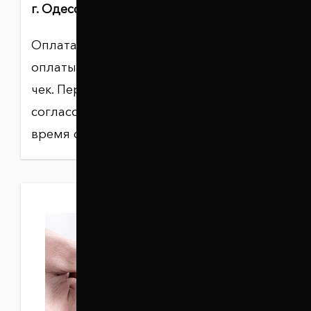
г. Одесса, ул. Балковская, 130.
Оплата производится в гривне. После
оплаты покупателю выдаётся товарный
чек. Перед приездом необходимо
согласовать с менеджером дату и
время самовывоза.