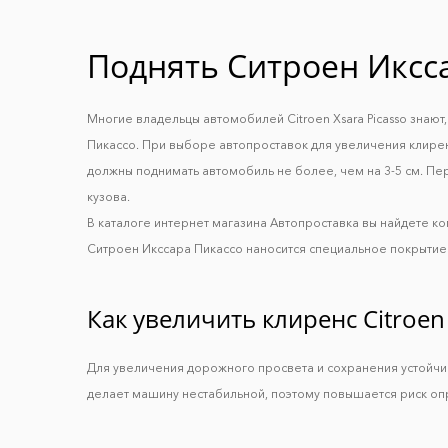
Поднять Ситроен Иксс
Многие владельцы автомобилей Citroen Xsara Picasso знаю
Пикассо. При выборе автопроставок для увеличения клирен
должны поднимать автомобиль не более, чем на 3-5 см. Пер
кузова.
В каталоге интернет магазина Автопроставка вы найдете 
Ситроен Икссара Пикассо наносится специальное покрытие 
Как увеличить клиренс Citroen 
Для увеличения дорожного просвета и сохранения устойч
делает машину нестабильной, поэтому повышается риск оп