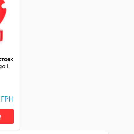
стоек
go I
 ГРН