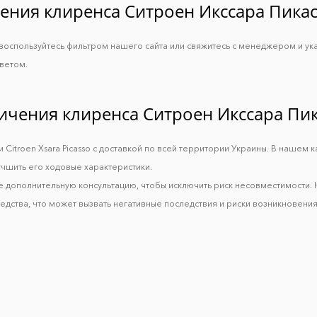
ения клиренса Ситроен Икссара Пикас
o, воспользуйтесь фильтром нашего сайта или свяжитесь с менеджером и ук
ветом.
личения клиренса Ситроен Икссара Пик
 Citroen Xsara Picasso с доставкой по всей территории Украины. В нашем 
учшить его ходовые характеристики.
е дополнительную консультацию, чтобы исключить риск несовместимости.
дства, что может вызвать негативные последствия и риски возникновения