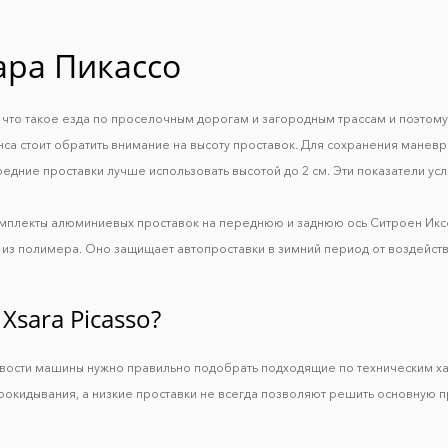
ара Пикассо
т, что такое езда по проселочным дорогам и загородным трассам и поэто
са стоит обратить внимание на высоту проставок. Для сохранения маневре
едние проставки лучше использовать высотой до 2 см. Эти показатели усл
комплекты алюминиевых проставок на переднюю и заднюю ось Ситроен Икс
из полимера. Оно защищает автопроставки в зимний период от воздейств
Xsara Picasso?
ивости машины нужно правильно подобрать подходящие по техническим х
рокидывания, а низкие проставки не всегда позволяют решить основную 