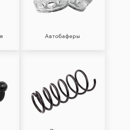
ля
Автобаферы