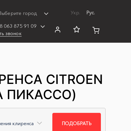
Укр.
Рус.
Выберите город
8 063 875 91 09
ть звонок
РЕНСА CITROEN
А ПИКАССО)
чения клиренса
ПОДОБРАТЬ