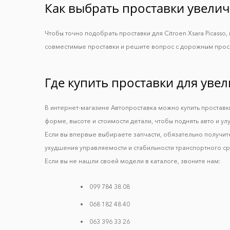
Как выбрать проставки увелич
Чтобы точно подобрать проставки для Citroen Xsara Picass
совместимые проставки и решите вопрос с дорожным прос
Где купить проставки для уве
В интернет-магазине Автопроставка можно купить проставки
форме, высоте и стоимости детали, чтобы поднять авто и ул
Если вы впервые выбираете запчасти, обязательно получит
ухудшения управляемости и стабильности транспортного сре
Если вы не нашли своей модели в каталоге, звоните нам:
099 784 38 08
068 182 48 40
063 396 33 26