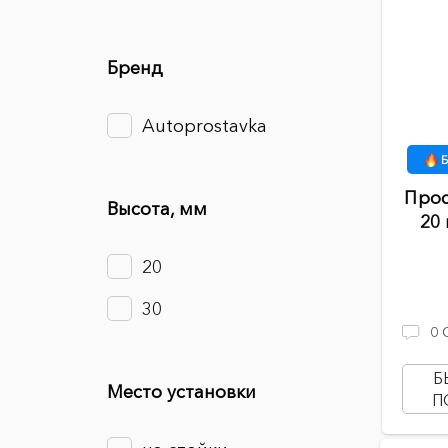
Бренд
Autoprostavka
Б
Прос
Высота, мм
20 
20
30
0
Б
Место установки
П