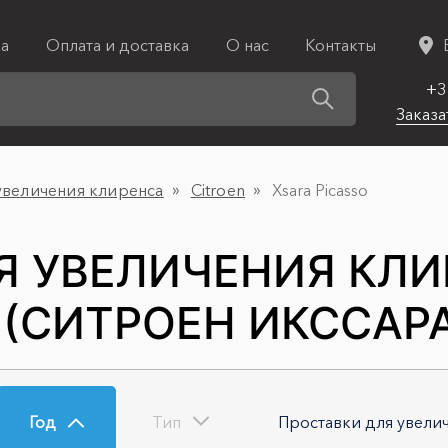
ка
Оплата и доставка
О нас
Контакты
+3
Заказа
увеличения клиренса
Citroen
Xsara Picasso
Я УВЕЛИЧЕНИЯ КЛИ
 (СИТРОЕН ИКССАР
Год
Тип
Проставки для увели