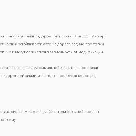
му стараются увеличить дорожный просвет Ситроен Икссара
нности и устойчивости авто на дороге задние проставки
овные и могут отличаться в зависимости от модификации
сара Пикассо. Для максимальной защиты на проставки
ия дорожной химии, а также от процессов коррозии.
арактеристикам проставки. Слишком большой просвет
проблему.