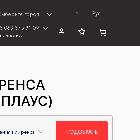
Укр.
Рус.
Выберите город
8 063 875 91 09
ть звонок
ИРЕНСА
ППЛАУС)
ения клиренса
ПОДОБРАТЬ