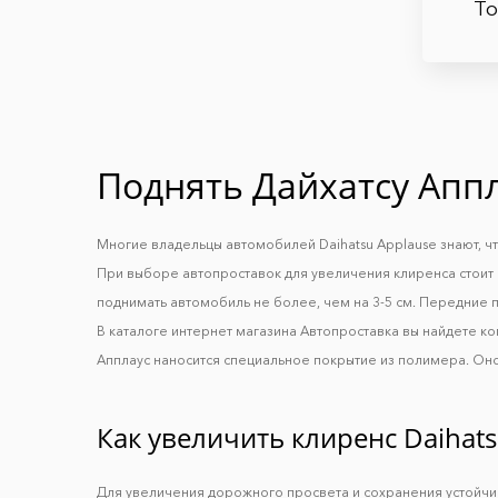
Т
Поднять Дайхатсу Апп
Многие владельцы автомобилей Daihatsu Applause знают, ч
При выборе автопроставок для увеличения клиренса стоит 
поднимать автомобиль не более, чем на 3-5 см. Передние п
В каталоге интернет магазина Автопроставка вы найдете к
Апплаус наносится специальное покрытие из полимера. Оно
Как увеличить клиренс Daihats
Для увеличения дорожного просвета и сохранения устойч