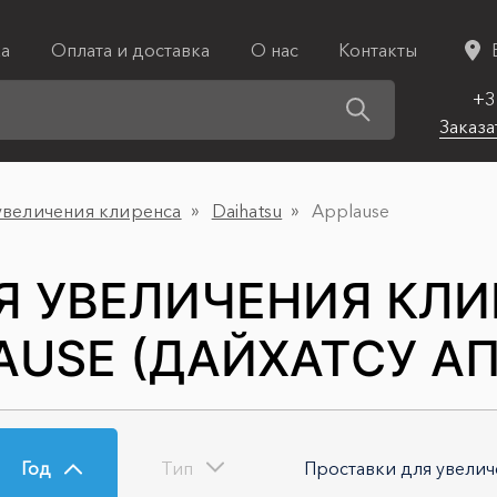
ка
Оплата и доставка
О нас
Контакты
+3
Заказа
увеличения клиренса
Daihatsu
Applause
Я УВЕЛИЧЕНИЯ КЛ
AUSE (ДАЙХАТСУ А
Год
Тип
Проставки для увелич