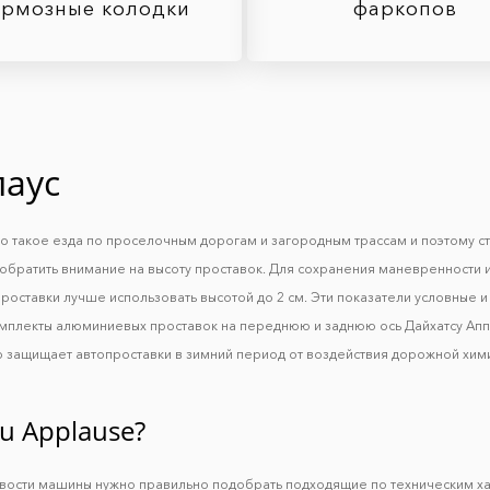
ормозные колодки
фаркопов
лаус
то такое езда по проселочным дорогам и загородным трассам и поэтому с
обратить внимание на высоту проставок. Для сохранения маневренности и
роставки лучше использовать высотой до 2 см. Эти показатели условные и 
омплекты алюминиевых проставок на переднюю и заднюю ось Дайхатсу Апп
 защищает автопроставки в зимний период от воздействия дорожной хими
u Applause?
ивости машины нужно правильно подобрать подходящие по техническим х