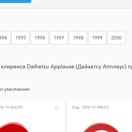
994
1995
1996
1997
1998
1999
2000
 клиренса Daihatsu Applause (Дайхатсу Апплаус) 
о умолчанию
06-15-002/30
Код:
1006-15-004/20