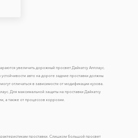
тараются увеличить дорожный просвет Дайхатсу Апплаус.
 устойчивости авто на дороге задние проставки должны
могут отличаться в зависимости от модификации кузова.
лаус. Для максимальной защиты на проставки Дайхатсу
и, а также от процессов коррозии.
арактеристикам проставки. Слишком большой просвет