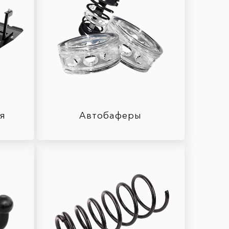
ля
Автобаферы