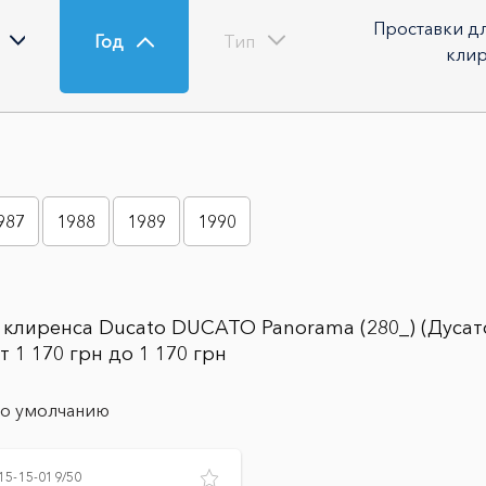
Проставки дл
Год
Тип
клир
987
1988
1989
1990
я клиренса Ducato DUCATO Panorama (280_) (Дуcа
 1 170 грн до 1 170 грн
о умолчанию
15-15-019/50