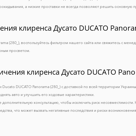
рокидывания, а низкие проставки не всегда позволяют решить основную 
ения клиренса Дуcато DUCATO Panoram
ama (280_), воспользуйтесь фильтром нашего сайта или свяжитесь с менед
жным просветом.
личения клиренса Дуcато DUCATO Panor
 Ducato DUCATO Panorama (280_) с доставкой по всей территории Украины
днять авто и улучшить его ходовые характеристики.
е дополнительную консультацию, чтобы исключить риск несовместимости.
дства, что может вызвать негативные последствия и риски возникновения