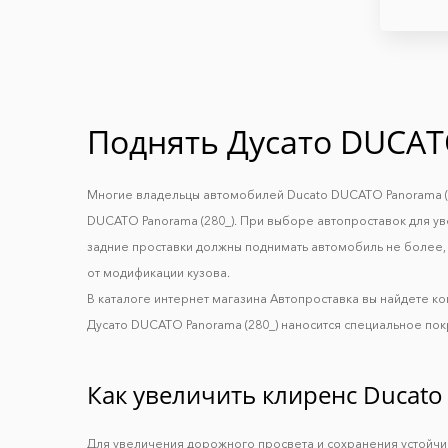
Поднять Дуcато DUCAT
Многие владельцы автомобилей Ducato DUCATO Panorama (28
DUCATO Panorama (280_). При выборе автопроставок для ув
задние проставки должны поднимать автомобиль не более, ч
от модификации кузова.
В каталоге интернет магазина Автопроставка вы найдете к
Дуcато DUCATO Panorama (280_) наносится специальное пок
Как увеличить клиренс Ducato
Для увеличения дорожного просвета и сохранения устойч