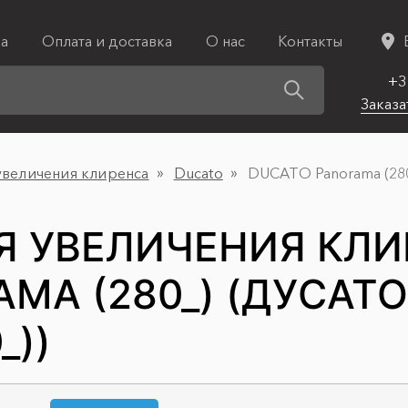
ка
Оплата и доставка
О нас
Контакты
+3
Заказа
увеличения клиренса
Ducato
DUCATO Panorama (28
Я УВЕЛИЧЕНИЯ КЛИ
MA (280_) (ДУCАТ
_))