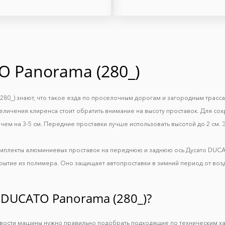
O Panorama (280_)
0_) знают, что такое езда по проселочным дорогам и загородным трасса
еличения клиренса стоит обратить внимание на высоту проставок. Для со
ем на 3-5 см. Передние проставки лучше использовать высотой до 2 см. Э
омплекты алюминиевых проставок на переднюю и заднюю ось Дуcато DUCAT
рытие из полимера. Оно защищает автопроставки в зимний период от воз
 DUCATO Panorama (280_)?
ивости машины нужно правильно подобрать подходящие по техническим х