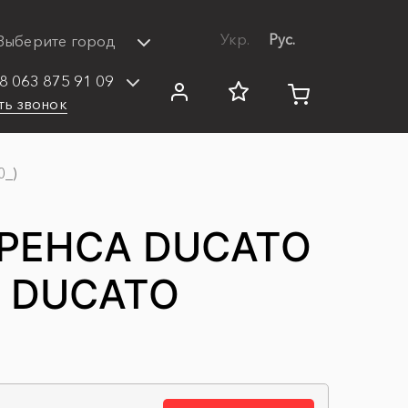
Укр.
Рус.
Выберите город
8 063 875 91 09
ть звонок
0_)
РЕНСА DUCATO
О DUCATO