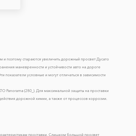
м и поэтому стараются увеличить дорожный просвет Дуcато
хранения маневренности и устойчивости авто на дороге
ти показатели условные и могут отличаться в зависимости
O Panorama (280_). Для максимальной защиты на проставки
действия дорожной химии, а также от процессов коррозии.
арактеристикам проставки. Слишком большой просвет