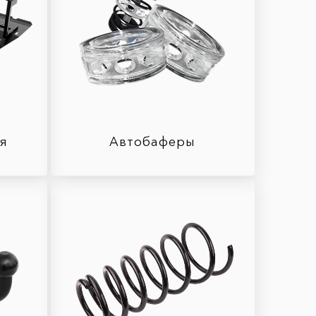
ля
Автобаферы