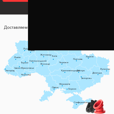
Доставляем в любую точку страны
Чернігів
Луцьк
Суми
Рівне
Житомир
Київ
Харків
Львів
Полтава
Хмельницький
Черкаси
Тернопіль
Вінниця
Івано-Франківськ
Луганськ
Ужгород
Кропивницький
Дніпро
Донецьк
Чернівці
Запоріжжя
Миколаїв
Одеса
Херсон
Сімферополь