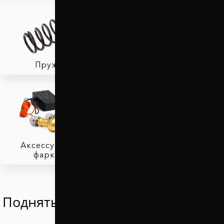
Пружины
Тормозные колодки
Аксессуары для
фаркопов
Поднять Фиат Брава