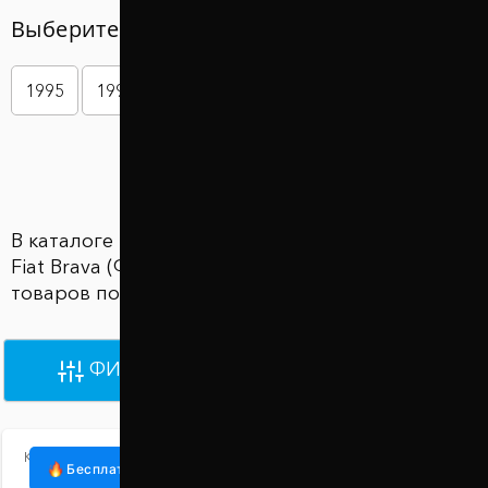
Выберите год вашего авто
1995
1996
1997
1998
1999
2000
Показать больше
В каталоге Проставки для увеличения клиренса
Fiat Brava (Фиат Брава) представлены 3362
товаров по цене от 870 грн до 930 грн
ФИЛЬТРЫ
ПО УМОЛЧАНИЮ
Код:
1015-15-016/30
Бесплатная доставка