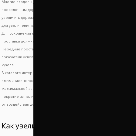
Многие владельцы автомобилей Fiat Brava знают, что такое езда по
проселочным дорогам и загородным трассам и поэтому стараются
увеличить дорожный просвет Фиат Брава. При выборе автопроставок
для увеличения клиренса стоит обратить внимание на высоту проставок.
Для сохранения маневренности и устойчивости авто на дороге задние
проставки должны поднимать автомобиль не более, чем на 3-5 см.
Передние проставки лучше использовать высотой до 2 см. Эти
показатели условные и могут отличаться в зависимости от модификации
кузова.
В каталоге интернет магазина Автопроставка вы найдете комплекты
алюминиевых проставок на переднюю и заднюю ось Фиат Брава. Для
максимальной защиты на проставки Фиат Брава наносится специальное
покрытие из полимера. Оно защищает автопроставки в зимний период
от воздействия дорожной химии, а также от процессов коррозии.
Как увеличить клиренс Fiat Brava?