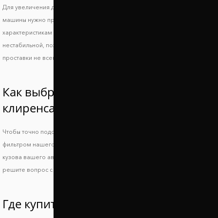
Для увеличения дорожного просвета и сохранения устойчивости
машины нужно правильно подобрать подходящие по техническим
характеристикам проставки. Слишком большой просвет делает машину
нестабильной, поэтому повышается риск опрокидывания, а низкие
проставки не всегда позволяют решить основную проблему.
Как выбрать проставки увеличения
клиренса Фиат Брава?
Чтобы точно подобрать проставки для Fiat Brava, воспользуйтесь
фильтром нашего сайта или свяжитесь с менеджером и укажите ВИН
кузова вашего авто. Так вы получите идеально совместимые проставки и
решите вопрос с дорожным просветом.
Где купить проставки для