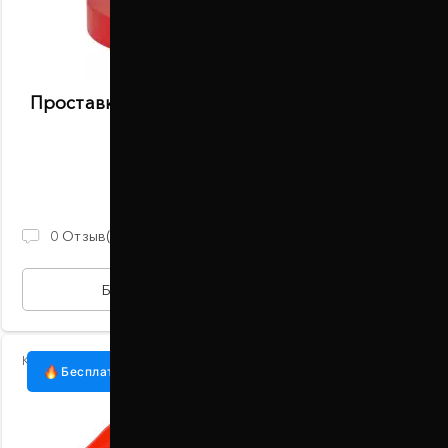
Проставки задних пружин 20 мм Fiat Punto
(1015-15-016/20)
В наличии
870 ГРН
0
Отзыв(ов)
БЫСТРАЯ ПОКУПКА
Код:
1015-15-015/20
Бесплатная доставка