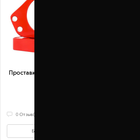
Проставки передних стоек 20 мм Fiat Brava
95-02 (1015-15-015/20)
В наличии
870 ГРН
0
Отзыв(ов)
БЫСТРАЯ ПОКУПКА