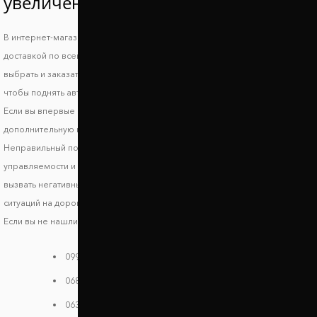
увеличения клиренса Фиат Брава?
В интернет-магазине Автопроставка можно купить проставки Fiat Brava с
доставкой по всей территории Украины. В нашем каталоге вы можете
выбрать и заказать подходящие по форме, высоте и стоимости детали,
чтобы поднять авто и улучшить его ходовые характеристики.
Если вы впервые выбираете запчасти, обязательно получите
дополнительную консультацию, чтобы исключить риск несовместимости.
Неправильный подбор проставок может стать причиной ухудшения
управляемости и стабильности транспортного средства, что может
вызвать негативные последствия и риски возникновения опасных
ситуаций на дороге.
Если вы не нашли своей модели в каталоге, звоните нам:
099 784 38 08
068 182 48 40
063 396 33 26