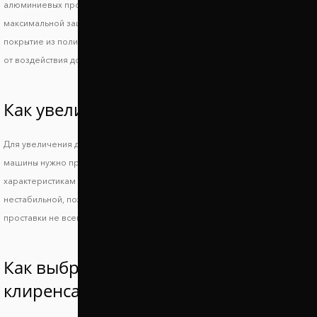
алюминиевых проставок на переднюю и заднюю ось Фиат Сиена. Для
максимальной защиты на проставки Фиат Сиена наносится специальное
покрытие из полимера. Оно защищает автопроставки в зимний период
от воздействия дорожной химии, а также от процессов коррозии.
Как увеличить клиренс Fiat Siena?
Для увеличения дорожного просвета и сохранения устойчивости
машины нужно правильно подобрать подходящие по техническим
характеристикам проставки. Слишком большой просвет делает машину
нестабильной, поэтому повышается риск опрокидывания, а низкие
проставки не всегда позволяют решить основную проблему.
Как выбрать проставки увеличения
клиренса Фиат Сиена?