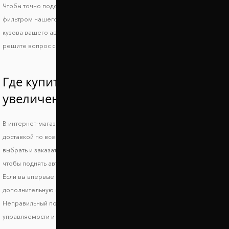
Чтобы точно подобрать проставки для Fiat Siena, воспользуйтесь
фильтром нашего сайта или свяжитесь с менеджером и укажите ВИН
кузова вашего авто. Так вы получите идеально совместимые проставки и
решите вопрос с дорожным просветом.
Где купить проставки для
увеличения клиренса Фиат Сиена?
В интернет-магазине Автопроставка можно купить проставки Fiat Siena с
доставкой по всей территории Украины. В нашем каталоге вы можете
выбрать и заказать подходящие по форме, высоте и стоимости детали,
чтобы поднять авто и улучшить его ходовые характеристики.
Если вы впервые выбираете запчасти, обязательно получите
дополнительную консультацию, чтобы исключить риск несовместимости.
Неправильный подбор проставок может стать причиной ухудшения
управляемости и стабильности транспортного средства, что может