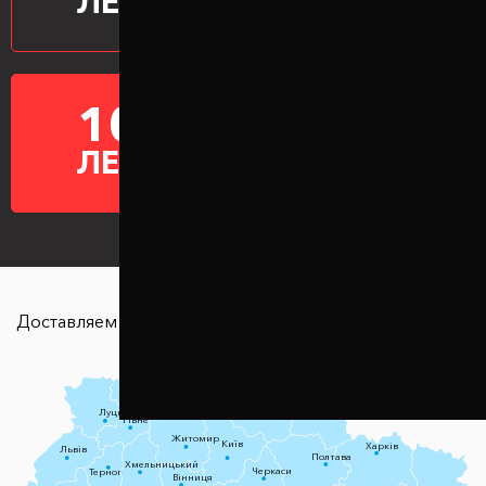
ЛЕТ
10
ГАРАНТИЯ НА
ПРОСТАВКИ
ЛЕТ
Доставляем в любую точку страны
Чернігів
Луцьк
Суми
Рівне
Житомир
Київ
Харків
Львів
Полтава
Хмельницький
Черкаси
Тернопіль
Вінниця