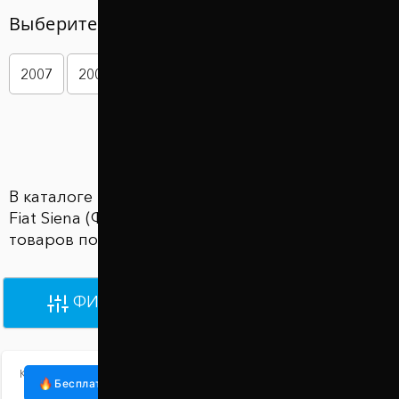
Выберите год вашего авто
2007
2008
2009
2010
2011
2012
Показать больше
В каталоге Проставки для увеличения клиренса
Fiat Siena (Фиат Сиена) представлены 3363
товаров по цене от 870 грн до 930 грн
ФИЛЬТРЫ
ПО УМОЛЧАНИЮ
Код:
1015-15-001/30
Бесплатная доставка