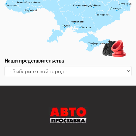
Івано-Франківськ
Луганськ
Ужгород
Кропивницький
Дніпро
Донецьк
Чернівці
Запоріжжя
Миколаїв
Одеса
Херсон
Сімферополь
Наши представительства