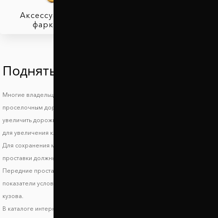
Аксессуары для
фаркопов
Поднять Фиат Сиена
Многие владельцы автомобилей Fiat Siena знают, что такое езда по
проселочным дорогам и загородным трассам и поэтому стараются
увеличить дорожный просвет Фиат Сиена. При выборе автопроставок
для увеличения клиренса стоит обратить внимание на высоту проставок.
Для сохранения маневренности и устойчивости авто на дороге задние
проставки должны поднимать автомобиль не более, чем на 3-5 см.
Передние проставки лучше использовать высотой до 2 см. Эти
показатели условные и могут отличаться в зависимости от модификации
кузова.
В каталоге интернет магазина Автопроставка вы найдете комплекты