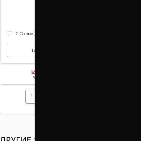
В наличии
870 ГРН
0
Отзыв(ов)
БЫСТРАЯ ПОКУПКА
Загрузить ещё 12 товаров
1
2
3
4
5
ДРУГИЕ ЗАПЧАСТИ НА ВАШ