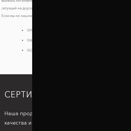
вызвать негативные последствия и риски возникновения опасных
ситуаций на дороге.
Если вы не нашли своей модели в каталоге, звоните нам:
099 784 38 08
068 182 48 40
063 396 33 26
СЕРТИФИКАЦИЯ
Наша продукция отвечает всем стандартам
качества и подкрепляется большим