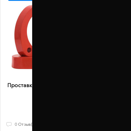
Проставки передних стоек 30 мм Fiat Doblo
223 (1015-15-001/30)
В наличии
930 ГРН
0
Отзыв(ов)