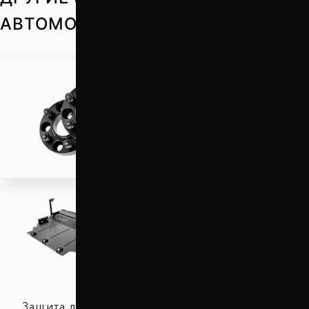
АВТОМОБИЛЬ
Проставки для вылета
колес
Защита двигателя
Автобаферы