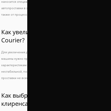
наносится специальное покрытие из полимера. Оно защищает
автопроставки в зимний период от воздействия дорожной химии, а
также от процессов коррозии.
Как увеличить клиренс Ford Transit
Courier?
Для увеличения дорожного просвета и сохранения устойчивости
машины нужно правильно подобрать подходящие по техническим
характеристикам проставки. Слишком большой просвет делает машину
нестабильной, поэтому повышается риск опрокидывания, а низкие
проставки не всегда позволяют решить основную проблему.
Как выбрать проставки увеличения
клиренса Форд Транзит Курьер?