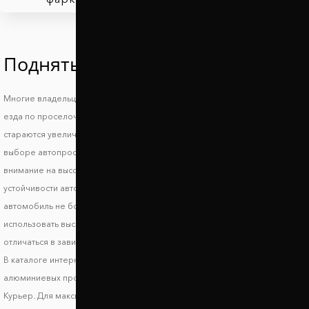
Поднять Форд Транзит Курьер
Многие владельцы автомобилей Ford Transit Courier знают, что такое
езда по проселочным дорогам и загородным трассам и поэтому
стараются увеличить дорожный просвет Форд Транзит Курьер. При
выборе автопроставок для увеличения клиренса стоит обратить
внимание на высоту проставок. Для сохранения маневренности и
устойчивости авто на дороге задние проставки должны поднимать
автомобиль не более, чем на 3-5 см. Передние проставки лучше
использовать высотой до 2 см. Эти показатели условные и могут
отличаться в зависимости от модификации кузова.
В каталоге интернет магазина Автопроставка вы найдете комплекты
алюминиевых проставок на переднюю и заднюю ось Форд Транзит
Курьер. Для максимальной защиты на проставки Форд Транзит Курьер