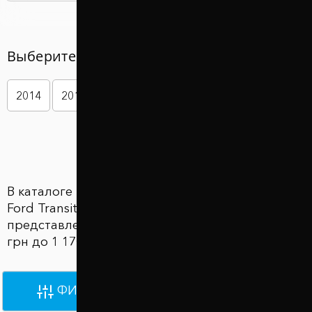
Выберите год вашего авто
2014
2015
2016
2017
2018
2019
Показать больше
В каталоге Проставки для увеличения клиренса
Ford Transit Courier (Форд Транзит Курьер)
представлены 3362 товаров по цене от 1 170
грн до 1 170 грн
ФИЛЬТРЫ
ПО УМОЛЧАНИЮ