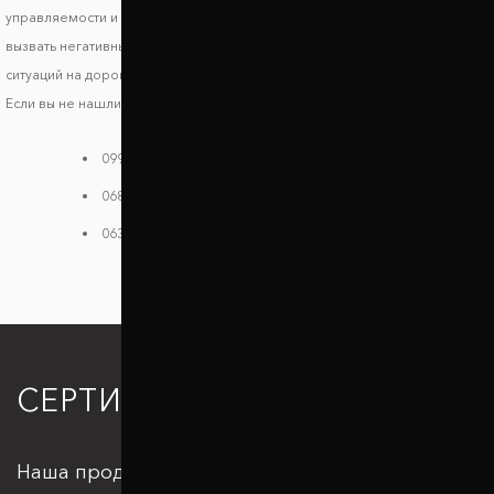
управляемости и стабильности транспортного средства, что может
вызвать негативные последствия и риски возникновения опасных
ситуаций на дороге.
Если вы не нашли своей модели в каталоге, звоните нам:
099 784 38 08
068 182 48 40
063 396 33 26
СЕРТИФИКАЦИЯ
Наша продукция отвечает всем стандартам