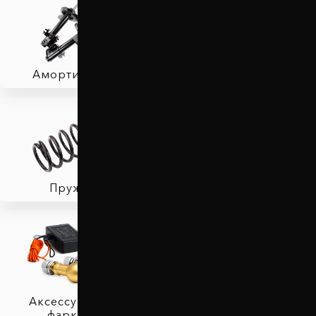
Амортизаторы
Фаркопы
Пружины
Тормозные колодки
Аксессуары для
фаркопов