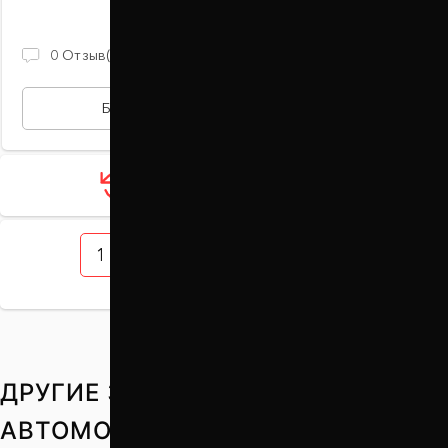
В наличии
1 170 ГРН
0
Отзыв(ов)
БЫСТРАЯ ПОКУПКА
Загрузить ещё 12 товаров
1
2
3
4
5
ДРУГИЕ ЗАПЧАСТИ НА ВАШ
АВТОМОБИЛЬ