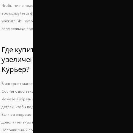
Чтобы точно подобрать проставки для Ford Transit Courier,
воспользуйтесь фильтром нашего сайта или свяжитесь с менеджером и
укажите ВИН кузова вашего авто. Так вы получите идеально
совместимые проставки и решите вопрос с дорожным просветом.
Где купить проставки для
увеличения клиренса Форд Транзит
Курьер?
В интернет-магазине Автопроставка можно купить проставки Ford Transit
Courier с доставкой по всей территории Украины. В нашем каталоге вы
можете выбрать и заказать подходящие по форме, высоте и стоимости
детали, чтобы поднять авто и улучшить его ходовые характеристики.
Если вы впервые выбираете запчасти, обязательно получите
дополнительную консультацию, чтобы исключить риск несовместимости.
Неправильный подбор проставок может стать причиной ухудшения