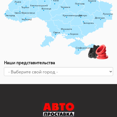
Київ
Харків
Львів
Полтава
Хмельницький
Черкаси
Тернопіль
Вінниця
Івано-Франківськ
Луганськ
Ужгород
Кропивницький
Дніпро
Донецьк
Чернівці
Запоріжжя
Миколаїв
Одеса
Херсон
Сімферополь
Наши представительства