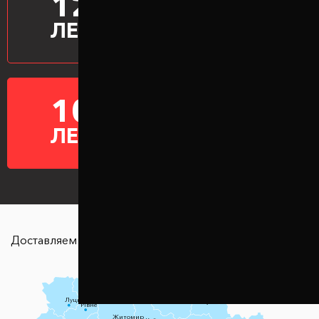
12
ПРОИЗВОДИМ
ПРОСТАВКИ
ЛЕТ
10
ГАРАНТИЯ НА
ПРОСТАВКИ
ЛЕТ
Доставляем в любую точку страны
Чернігів
Луцьк
Суми
Рівне
Житомир