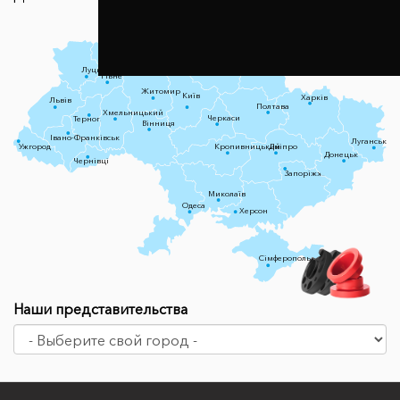
Чернігів
Луцьк
Суми
Рівне
Житомир
Київ
Харків
Львів
Полтава
Хмельницький
Черкаси
Тернопіль
Вінниця
Івано-Франківськ
Луганськ
Ужгород
Кропивницький
Дніпро
Донецьк
Чернівці
Запоріжжя
Миколаїв
Одеса
Херсон
Сімферополь
Наши представительства