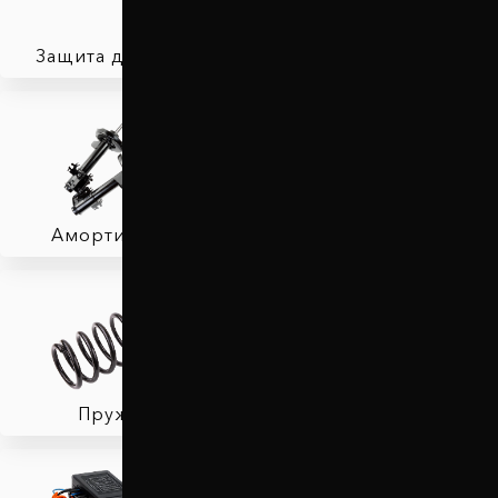
Защита двигателя
Автобаферы
Амортизаторы
Фаркопы
Пружины
Тормозные колодки