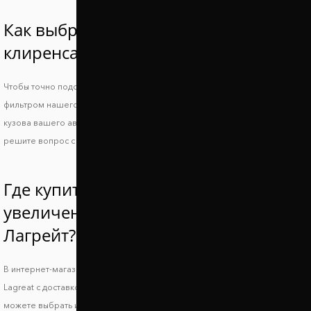
Как выбрать проставки увеличения
клиренса Хонда Лагрейт?
Чтобы точно подобрать проставки для Honda Lagreat, воспользуйтесь
фильтром нашего сайта или свяжитесь с менеджером и укажите ВИН
кузова вашего авто. Так вы получите идеально совместимые проставки и
решите вопрос с дорожным просветом.
Где купить проставки для
увеличения клиренса Хонда
Лагрейт?
В интернет-магазине Автопроставка можно купить проставки Honda
Lagreat с доставкой по всей территории Украины. В нашем каталоге вы
можете выбрать и заказать подходящие по форме, высоте и стоимости