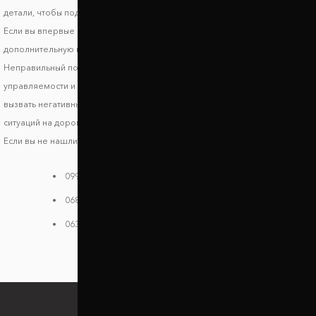
детали, чтобы поднять авто и улучшить его ходовые характеристики.
Если вы впервые выбираете запчасти, обязательно получите
дополнительную консультацию, чтобы исключить риск несовместимости.
Неправильный подбор проставок может стать причиной ухудшения
управляемости и стабильности транспортного средства, что может
вызвать негативные последствия и риски возникновения опасных
ситуаций на дороге.
Если вы не нашли своей модели в каталоге, звоните нам:
099 784 38 08
068 182 48 40
063 396 33 26