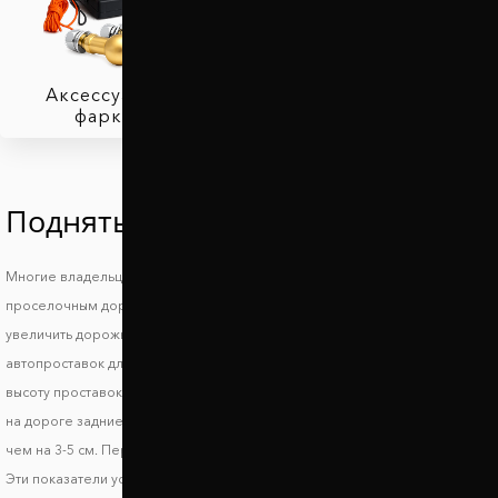
Аксессуары для
фаркопов
Поднять Хонда Лагрейт
Многие владельцы автомобилей Honda Lagreat знают, что такое езда по
проселочным дорогам и загородным трассам и поэтому стараются
увеличить дорожный просвет Хонда Лагрейт. При выборе
автопроставок для увеличения клиренса стоит обратить внимание на
высоту проставок. Для сохранения маневренности и устойчивости авто
на дороге задние проставки должны поднимать автомобиль не более,
чем на 3-5 см. Передние проставки лучше использовать высотой до 2 см.
Эти показатели условные и могут отличаться в зависимости от