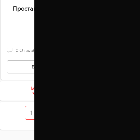
Проставки передних стоек 30 мм Honda
Pilot (1007-15-017/30)
В наличии
930 ГРН
0
Отзыв(ов)
БЫСТРАЯ ПОКУПКА
Загрузить ещё 12 товаров
1
2
3
4
5