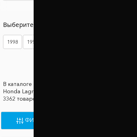
Выберите год вашего авто
1998
1999
2000
2001
2002
2003
Показать больше
В каталоге Проставки для увеличения клиренса
Honda Lagreat (Хонда Лагрейт) представлены
3362 товаров по цене от 870 грн до 930 грн
ФИЛЬТРЫ
ПО УМОЛЧАНИЮ