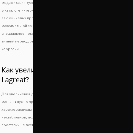
модификации кузова.
В каталоге интернет магазина Автопроставка вы найдете комплекты
алюминиевых проставок на переднюю и заднюю ось Хонда Лагрейт. Для
максимальной защиты на проставки Хонда Лагрейт наносится
специальное покрытие из полимера. Оно защищает автопроставки в
зимний период от воздействия дорожной химии, а также от процессов
коррозии.
Как увеличить клиренс Honda
Lagreat?
Для увеличения дорожного просвета и сохранения устойчивости
машины нужно правильно подобрать подходящие по техническим
характеристикам проставки. Слишком большой просвет делает машину
нестабильной, поэтому повышается риск опрокидывания, а низкие
проставки не всегда позволяют решить основную проблему.