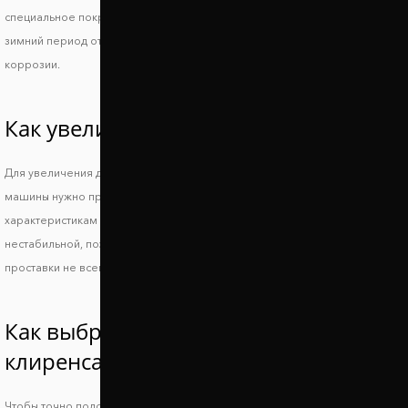
специальное покрытие из полимера. Оно защищает автопроставки в
зимний период от воздействия дорожной химии, а также от процессов
коррозии.
Как увеличить клиренс Honda MDX?
Для увеличения дорожного просвета и сохранения устойчивости
машины нужно правильно подобрать подходящие по техническим
характеристикам проставки. Слишком большой просвет делает машину
нестабильной, поэтому повышается риск опрокидывания, а низкие
проставки не всегда позволяют решить основную проблему.
Как выбрать проставки увеличения
клиренса Хонда МДИкс?
Чтобы точно подобрать проставки для Honda MDX, воспользуйтесь