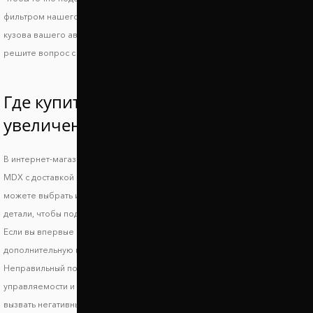
фильтром нашего сайта или свяжитесь с менеджером и укажите ВИН
кузова вашего авто. Так вы получите идеально совместимые проставки и
решите вопрос с дорожным просветом.
Где купить проставки для
увеличения клиренса Хонда МДИкс?
В интернет-магазине Автопроставка можно купить проставки Honda
MDX с доставкой по всей территории Украины. В нашем каталоге вы
можете выбрать и заказать подходящие по форме, высоте и стоимости
детали, чтобы поднять авто и улучшить его ходовые характеристики.
Если вы впервые выбираете запчасти, обязательно получите
дополнительную консультацию, чтобы исключить риск несовместимости.
Неправильный подбор проставок может стать причиной ухудшения
управляемости и стабильности транспортного средства, что может
вызвать негативные последствия и риски возникновения опасных