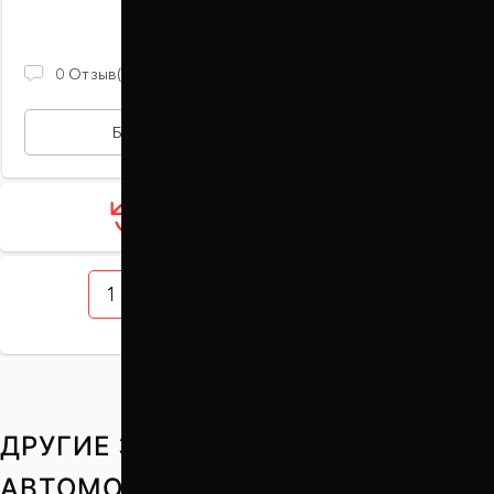
В наличии
930 ГРН
0
Отзыв(ов)
БЫСТРАЯ ПОКУПКА
Загрузить ещё 12 товаров
1
2
3
4
5
ДРУГИЕ ЗАПЧАСТИ НА ВАШ
АВТОМОБИЛЬ