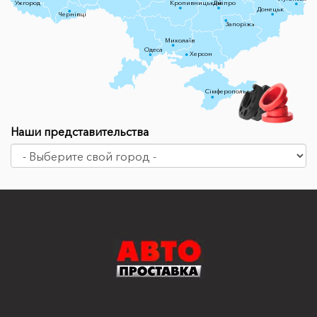
Ужгород
Кропивницький
Дніпро
Донецьк
Чернівці
Запоріжжя
Миколаїв
Одеса
Херсон
Сімферополь
Наши представительства