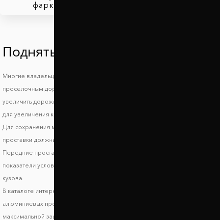
фаркопов
Поднять Хонда МДИкс
Многие владельцы автомобилей Honda MDX знают, что такое езда по
проселочным дорогам и загородным трассам и поэтому стараются
увеличить дорожный просвет Хонда МДИкс. При выборе автопроставок
для увеличения клиренса стоит обратить внимание на высоту проставок.
Для сохранения маневренности и устойчивости авто на дороге задние
проставки должны поднимать автомобиль не более, чем на 3-5 см.
Передние проставки лучше использовать высотой до 2 см. Эти
показатели условные и могут отличаться в зависимости от модификации
кузова.
В каталоге интернет магазина Автопроставка вы найдете комплекты
алюминиевых проставок на переднюю и заднюю ось Хонда МДИкс. Для
максимальной защиты на проставки Хонда МДИкс наносится