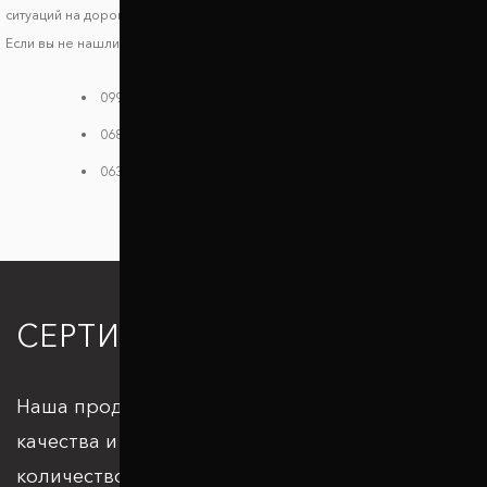
ситуаций на дороге.
Если вы не нашли своей модели в каталоге, звоните нам:
099 784 38 08
068 182 48 40
063 396 33 26
СЕРТИФИКАЦИЯ
Наша продукция отвечает всем стандартам
качества и подкрепляется большим
количеством патентов и сертификатов