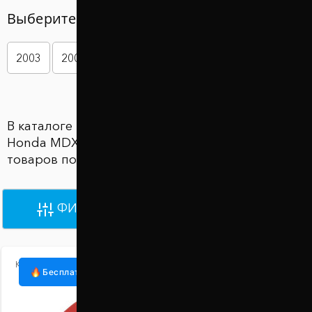
Выберите год вашего авто
2003
2004
2005
2006
2007
В каталоге Проставки для увеличения клиренса
Honda MDX (Хонда МДИкс) представлены 3362
товаров по цене от 870 грн до 930 грн
ФИЛЬТРЫ
ПО УМОЛЧАНИЮ
Код:
1007-15-017/20
Бесплатная доставка