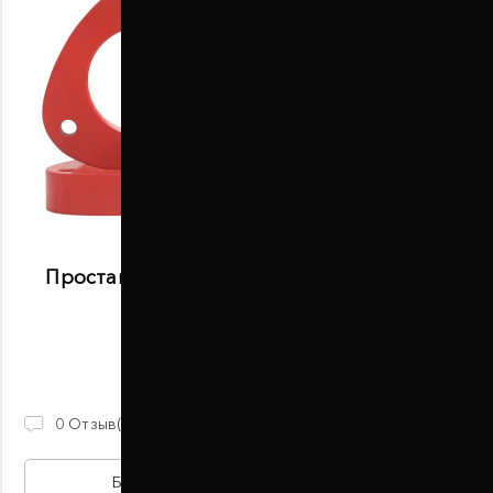
Проставки передних стоек 20 мм Honda
Pilot (1007-15-017/20)
В наличии
870 ГРН
0
Отзыв(ов)
БЫСТРАЯ ПОКУПКА