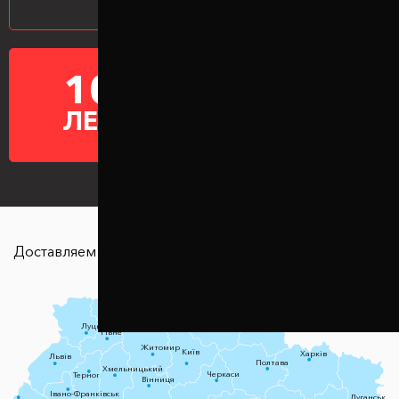
10
ГАРАНТИЯ НА
ПРОСТАВКИ
ЛЕТ
Доставляем в любую точку страны
Чернігів
Луцьк
Суми
Рівне
Житомир
Київ
Харків
Львів
Полтава
Хмельницький
Черкаси
Тернопіль
Вінниця
Івано-Франківськ
Луганськ