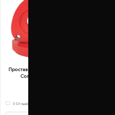
Проставки передней стойки 30 мм Lincoln
Corsair J2 2019- (1055-15-010/30)
В наличии
730 ГРН
0
Отзыв(ов)