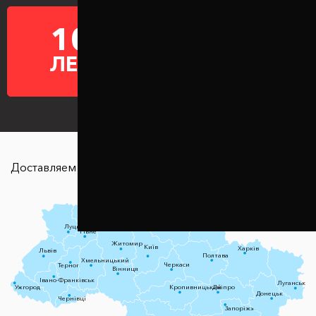
10
ГАРАНТИЯ НА
ПРОСТАВКИ
ЛЕТ
Доставляем в любую точку страны
Чернігів
Луцьк
Суми
Рівне
Житомир
Київ
Харків
Львів
Полтава
Хмельницький
Черкаси
Тернопіль
Вінниця
Івано-Франківськ
Луганськ
Ужгород
Кропивницький
Дніпро
Донецьк
Чернівці
Запоріжжя