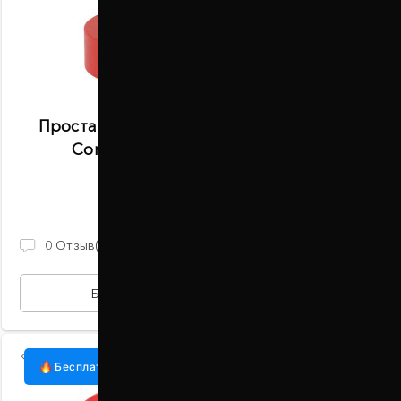
Проставки задних пружин 30 мм Lincoln
Corsair J2 2019- (1055-15-011/30)
В наличии
930 ГРН
0
Отзыв(ов)
БЫСТРАЯ ПОКУПКА
Код:
1055-15-010/30
Бесплатная доставка