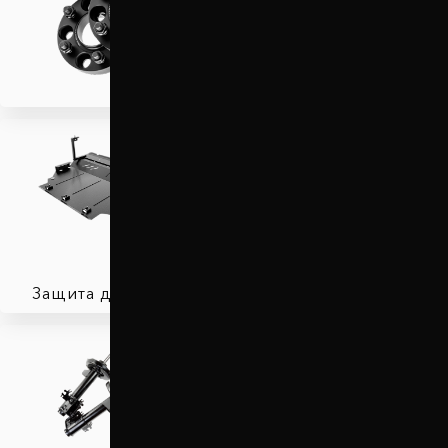
Проставки для вылета
колес
Защита двигателя
Автобаферы