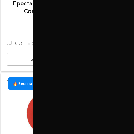
Проставки задних пружин 20 мм Lincoln
Corsair J2 2019- (1055-15-011/20)
В наличии
870 ГРН
0
Отзыв(ов)
БЫСТРАЯ ПОКУПКА
Код:
1055-15-011/30
Бесплатная доставка