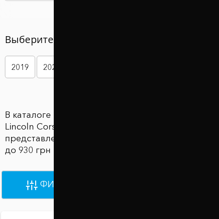
Выберите год вашего авто
2019
2020
2021
2022
В каталоге Проставки для увеличения клиренса
Lincoln Corsair (Линкольн Cорсаир)
представлены 3362 товаров по цене от 730 грн
до 930 грн
ФИЛЬТРЫ
ПО УМОЛЧАНИЮ