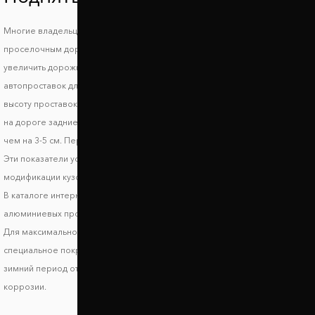
Многие владельцы автомобилей Lincoln Corsair знают, что такое езда по
проселочным дорогам и загородным трассам и поэтому стараются
увеличить дорожный просвет Линкольн Cорсаир. При выборе
автопроставок для увеличения клиренса стоит обратить внимание на
высоту проставок. Для сохранения маневренности и устойчивости авто
на дороге задние проставки должны поднимать автомобиль не более,
чем на 3-5 см. Передние проставки лучше использовать высотой до 2 см.
Эти показатели условные и могут отличаться в зависимости от
модификации кузова.
В каталоге интернет магазина Автопроставка вы найдете комплекты
алюминиевых проставок на переднюю и заднюю ось Линкольн Cорсаир.
Для максимальной защиты на проставки Линкольн Cорсаир наносится
специальное покрытие из полимера. Оно защищает автопроставки в
зимний период от воздействия дорожной химии, а также от процессов
коррозии.