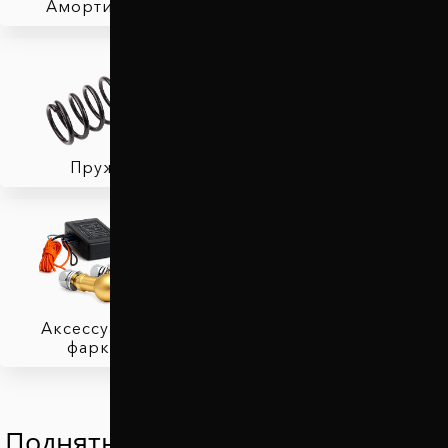
Амортизаторы
Фаркопы
Пружины
Тормозные колодки
Аксессуары для
фаркопов
Поднять Линкольн Cорсаир