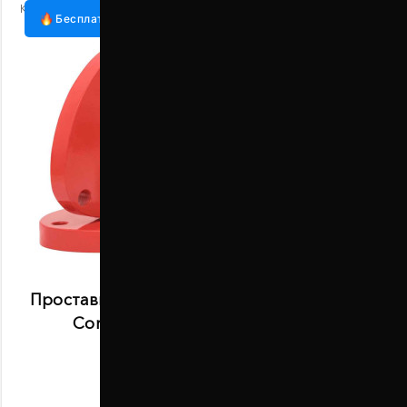
Код:
1055-15-010/20
Бесплатная доставка
Проставки передней стойки 20 мм Lincoln
Corsair J2 2019- (1055-15-010/20)
В наличии