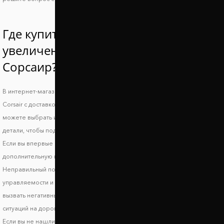
Где купить проставки для
увеличения клиренса Линкольн
Cорсаир?
В интернет-магазине Автопроставка можно купить проставки Lincoln
Corsair с доставкой по всей территории Украины. В нашем каталоге вы
можете выбрать и заказать подходящие по форме, высоте и стоимости
детали, чтобы поднять авто и улучшить его ходовые характеристики.
Если вы впервые выбираете запчасти, обязательно получите
дополнительную консультацию, чтобы исключить риск несовместимости.
Неправильный подбор проставок может стать причиной ухудшения
управляемости и стабильности транспортного средства, что может
вызвать негативные последствия и риски возникновения опасных
ситуаций на дороге.
Если вы не нашли своей модели в каталоге, звоните нам: