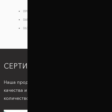
099 784 38 08
068 182 48 40
063 396 33 26
СЕРТИФИКАЦИЯ
Наша продукция отвечает всем стандартам
качества и подкрепляется большим
количеством патентов и сертификатов