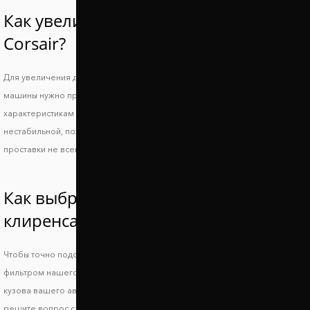
Как увеличить клиренс Lincoln
Corsair?
Для увеличения дорожного просвета и сохранения устойчивости
машины нужно правильно подобрать подходящие по техническим
характеристикам проставки. Слишком большой просвет делает машину
нестабильной, поэтому повышается риск опрокидывания, а низкие
проставки не всегда позволяют решить основную проблему.
Как выбрать проставки увеличения
клиренса Линкольн Cорсаир?
Чтобы точно подобрать проставки для Lincoln Corsair, воспользуйтесь
фильтром нашего сайта или свяжитесь с менеджером и укажите ВИН
кузова вашего авто. Так вы получите идеально совместимые проставки и
решите вопрос с дорожным просветом.