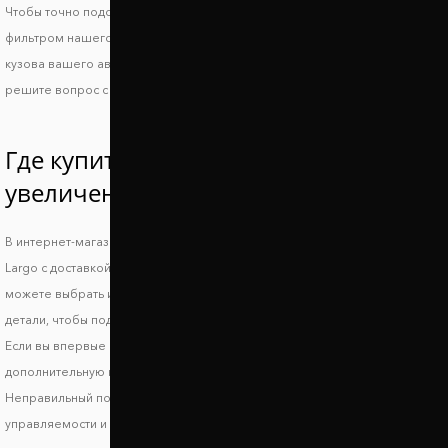
Чтобы точно подобрать проставки для Nissan Largo, воспользуйтесь
фильтром нашего сайта или свяжитесь с менеджером и укажите ВИН
кузова вашего авто. Так вы получите идеально совместимые проставки и
решите вопрос с дорожным просветом.
Где купить проставки для
увеличения клиренса Ниссан Ларго?
В интернет-магазине Автопроставка можно купить проставки Nissan
Largo с доставкой по всей территории Украины. В нашем каталоге вы
можете выбрать и заказать подходящие по форме, высоте и стоимости
детали, чтобы поднять авто и улучшить его ходовые характеристики.
Если вы впервые выбираете запчасти, обязательно получите
дополнительную консультацию, чтобы исключить риск несовместимости.
Неправильный подбор проставок может стать причиной ухудшения
управляемости и стабильности транспортного средства, что может