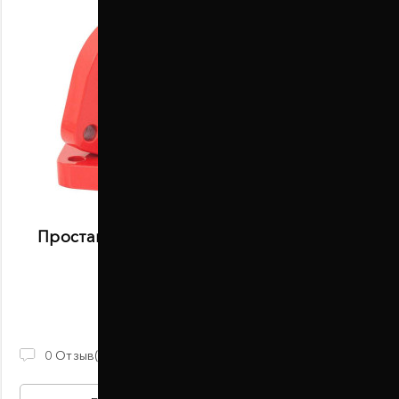
Проставки передних стоек 20 мм Nissan
Maxima (1002-15-004/20)
В наличии
870 ГРН
0
Отзыв(ов)