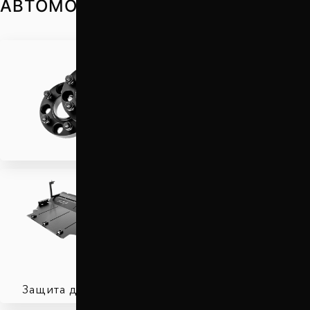
АВТОМОБИЛЬ
Проставки для вылета
колес
Защита двигателя
Автобаферы