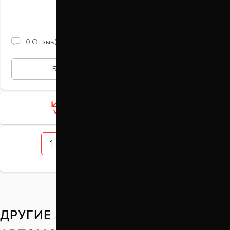
В наличии
790 ГРН
0
Отзыв(ов)
БЫСТРАЯ ПОКУПКА
Загрузить ещё 12 товаров
1
2
3
4
5
ДРУГИЕ ЗАПЧАСТИ НА ВАШ