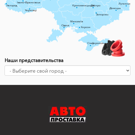
Івано-Франківськ
Луганськ
Ужгород
Кропивницький
Дніпро
Донецьк
Чернівці
Запоріжжя
Миколаїв
Одеса
Херсон
Сімферополь
Наши представительства