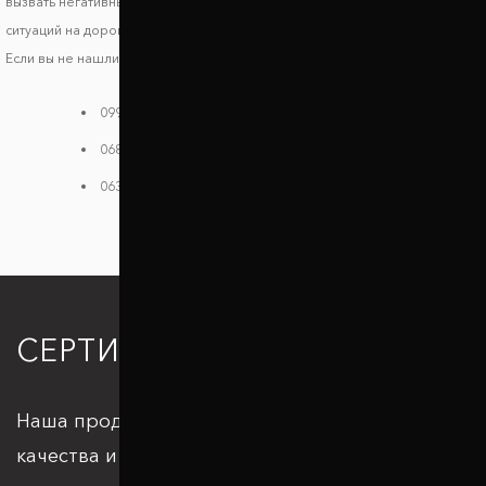
вызвать негативные последствия и риски возникновения опасных
ситуаций на дороге.
Если вы не нашли своей модели в каталоге, звоните нам:
099 784 38 08
068 182 48 40
063 396 33 26
СЕРТИФИКАЦИЯ
Наша продукция отвечает всем стандартам
качества и подкрепляется большим