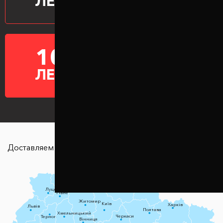
ЛЕТ
10
ГАРАНТИЯ НА
ПРОСТАВКИ
ЛЕТ
Доставляем в любую точку страны
Чернігів
Луцьк
Суми
Рівне
Житомир
Київ
Харків
Львів
Полтава
Хмельницький
Черкаси
Тернопіль
Вінниця