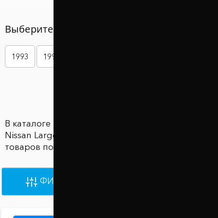
Выберите год вашего авто
1993
1994
1995
1996
1997
1998
Показать больше
В каталоге Проставки для увеличения клиренса
Nissan Largo (Ниссан Ларго) представлены 3362
товаров по цене от 790 грн до 1 030 грн
ФИЛЬТРЫ
ПО УМОЛЧАНИЮ