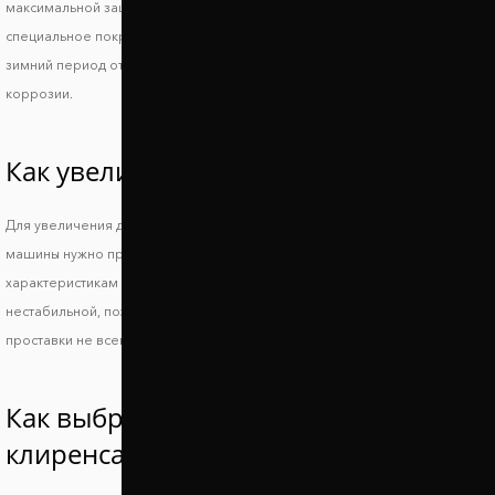
максимальной защиты на проставки Ниссан Ларго наносится
специальное покрытие из полимера. Оно защищает автопроставки в
зимний период от воздействия дорожной химии, а также от процессов
коррозии.
Как увеличить клиренс Nissan Largo?
Для увеличения дорожного просвета и сохранения устойчивости
машины нужно правильно подобрать подходящие по техническим
характеристикам проставки. Слишком большой просвет делает машину
нестабильной, поэтому повышается риск опрокидывания, а низкие
проставки не всегда позволяют решить основную проблему.
Как выбрать проставки увеличения
клиренса Ниссан Ларго?