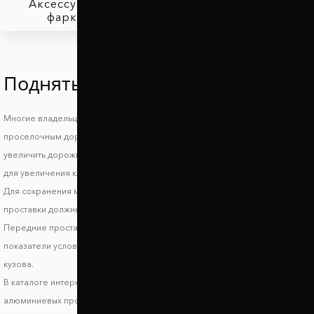
Аксессуары для
фаркопов
Поднять Ниссан Ларго
Многие владельцы автомобилей Nissan Largo знают, что такое езда по
проселочным дорогам и загородным трассам и поэтому стараются
увеличить дорожный просвет Ниссан Ларго. При выборе автопроставок
для увеличения клиренса стоит обратить внимание на высоту проставок.
Для сохранения маневренности и устойчивости авто на дороге задние
проставки должны поднимать автомобиль не более, чем на 3-5 см.
Передние проставки лучше использовать высотой до 2 см. Эти
показатели условные и могут отличаться в зависимости от модификации
кузова.
В каталоге интернет магазина Автопроставка вы найдете комплекты
алюминиевых проставок на переднюю и заднюю ось Ниссан Ларго. Для