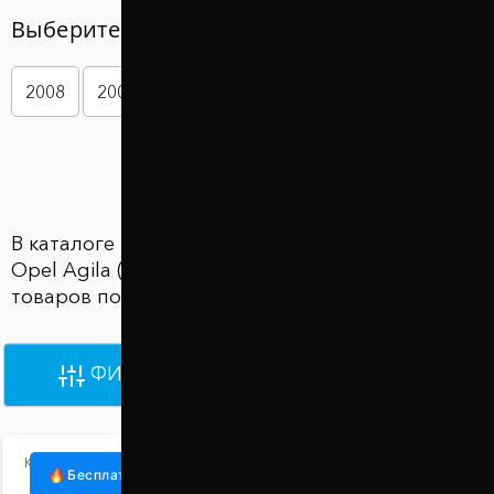
Выберите год вашего авто
2008
2009
2010
2011
2012
2013
Показать больше
В каталоге Проставки для увеличения клиренса
Opel Agila (Опель Агила) представлены 3363
товаров по цене от 870 грн до 930 грн
ФИЛЬТРЫ
ПО УМОЛЧАНИЮ
Код:
1035-15-015/30
Бесплатная доставка