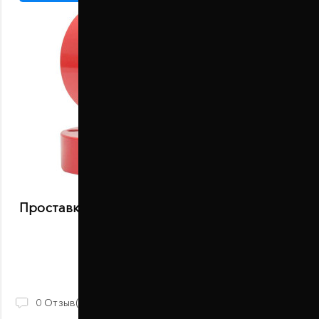
Проставки задних пружин 30 мм Opel Agila
B (1035-15-015/30)
В наличии
930 ГРН
0
Отзыв(ов)