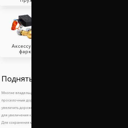
Аксессуары для
фаркопов
Поднять Опель Агила
Многие владельцы автомобилей Opel Agila знают, что такое езда по
проселочным дорогам и загородным трассам и поэтому стараются
увеличить дорожный просвет Опель Агила. При выборе автопроставок
для увеличения клиренса стоит обратить внимание на высоту проставок.
Для сохранения маневренности и устойчивости авто на дороге задние