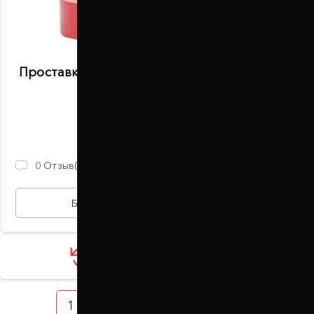
Проставки задних пружин 25 мм Opel Agila
B (1035-15-015/25)
В наличии
900 ГРН
0
Отзыв(ов)
БЫСТРАЯ ПОКУПКА
Загрузить ещё 12 товаров
1
2
3
4
5