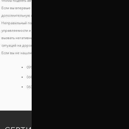
чтобы поднять авто и улучшить его ходовые характеристики.
Если вы впервые выбираете запчасти, обязательно получите
дополнительную консультацию, чтобы исключить риск несовместимости.
Неправильный подбор проставок может стать причиной ухудшения
управляемости и стабильности транспортного средства, что может
вызвать негативные последствия и риски возникновения опасных
ситуаций на дороге.
Если вы не нашли своей модели в каталоге, звоните нам:
099 784 38 08
068 182 48 40
063 396 33 26