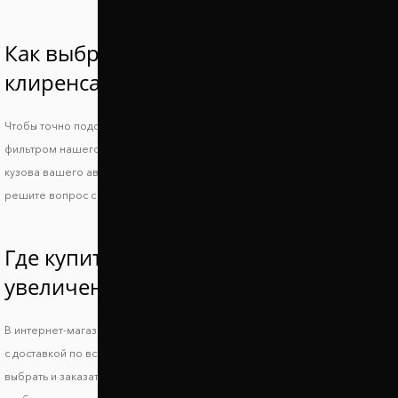
Как выбрать проставки увеличения
клиренса Опель Агила?
Чтобы точно подобрать проставки для Opel Agila, воспользуйтесь
фильтром нашего сайта или свяжитесь с менеджером и укажите ВИН
кузова вашего авто. Так вы получите идеально совместимые проставки и
решите вопрос с дорожным просветом.
Где купить проставки для
увеличения клиренса Опель Агила?
В интернет-магазине Автопроставка можно купить проставки Opel Agila
с доставкой по всей территории Украины. В нашем каталоге вы можете
выбрать и заказать подходящие по форме, высоте и стоимости детали,