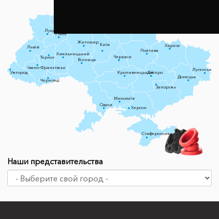
Чернігів
Луцьк
Суми
Рівне
Житомир
Київ
Харків
Львів
Полтава
Хмельницький
Черкаси
Тернопіль
Вінниця
Івано-Франківськ
Луганськ
Ужгород
Кропивницький
Дніпро
Донецьк
Чернівці
Запоріжжя
Миколаїв
Одеса
Херсон
Сімферополь
Наши представительства