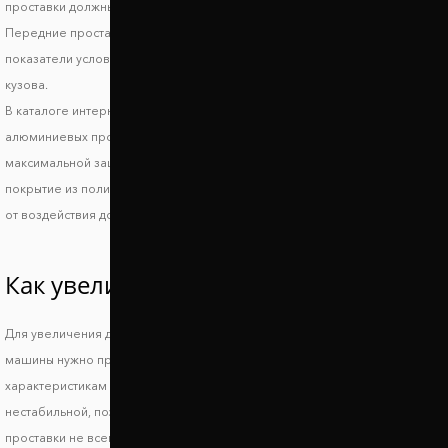
проставки должны поднимать автомобиль не более, чем на 3-5 см.
Передние проставки лучше использовать высотой до 2 см. Эти
показатели условные и могут отличаться в зависимости от модификации
кузова.
В каталоге интернет магазина Автопроставка вы найдете комплекты
алюминиевых проставок на переднюю и заднюю ось Опель Агила. Для
максимальной защиты на проставки Опель Агила наносится специальное
покрытие из полимера. Оно защищает автопроставки в зимний период
от воздействия дорожной химии, а также от процессов коррозии.
Как увеличить клиренс Opel Agila?
Для увеличения дорожного просвета и сохранения устойчивости
машины нужно правильно подобрать подходящие по техническим
характеристикам проставки. Слишком большой просвет делает машину
нестабильной, поэтому повышается риск опрокидывания, а низкие
проставки не всегда позволяют решить основную проблему.