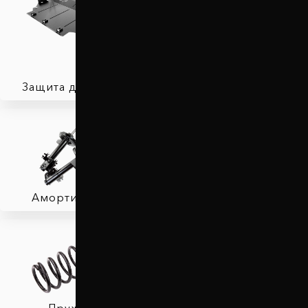
Защита двигателя
Автобаферы
Амортизаторы
Фаркопы
Пружины
Тормозные колодки