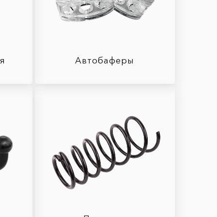
ля
Автобаферы