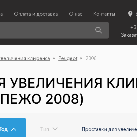
ка
Оплата и доставка
О нас
Контакты
+3
Заказа
увеличения клиренса
Peugeot
2008
Я УВЕЛИЧЕНИЯ КЛ
(ПЕЖО 2008)
Год
Тип
Проставки для увелич