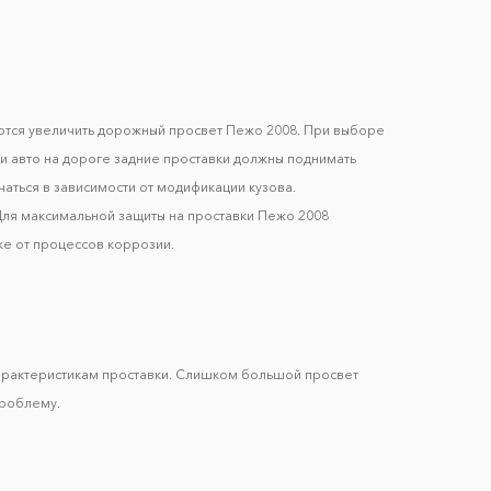
аются увеличить дорожный просвет Пежо 2008. При выборе
ти авто на дороге задние проставки должны поднимать
чаться в зависимости от модификации кузова.
Для максимальной защиты на проставки Пежо 2008
же от процессов коррозии.
арактеристикам проставки. Слишком большой просвет
проблему.