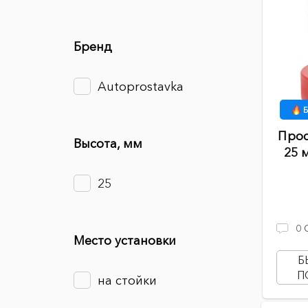
Бренд
Autoprostavka
Б
Прос
Высота, мм
25 
25
0
Место установки
Б
П
на стойки