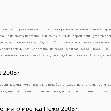
акое езда по проселочным дорогам и загородным трассам и поэтому стар
имание на высоту проставок. Для сохранения маневренности и устойчивос
учше использовать высотой до 2 см. Эти показатели условные и могут отли
комплекты алюминиевых проставок на переднюю и заднюю ось Пежо 2008. 
т автопроставки в зимний период от воздействия дорожной химии, а так
t 2008?
ивости машины нужно правильно подобрать подходящие по техническим х
рокидывания, а низкие проставки не всегда позволяют решить основную 
чения клиренса Пежо 2008?