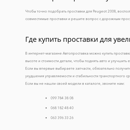
Чтобы точно подобрать проставки для Peugeot 2008, воспо
совместимые проставки и решите вопрос с дорожным прос
Где купить проставки для уве
В интернет-магазине Автопроставка можно купить проставк
высоте и стоимости детали, чтобы поднять авто и улучшить 
Если вы впервые выбираете запчасти, обязательно получит
ухудшения управляемости и стабильности транспортного сре
Если вы не нашли своей модели в каталоге, звоните нам:
099 784 38 08
068 182 48 40
063 396 33 26