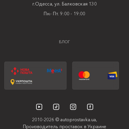
г.Одесса, ул. Балковская 130
Пн.- Пт. 9:00 - 19:00
БЛОГ
2010-2026 © autoprostavka.ua,
Производитель проставок в Украине