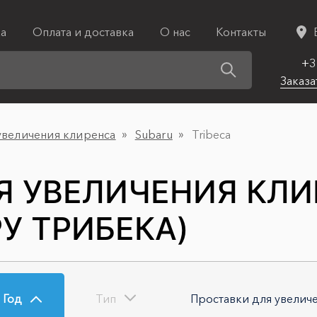
ка
Оплата и доставка
О нас
Контакты
+3
Заказа
увеличения клиренса
Subaru
Tribeca
Я УВЕЛИЧЕНИЯ КЛИ
РУ ТРИБЕКА)
Год
Тип
Проставки для увелич