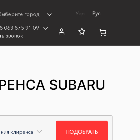
Укр.
Рус.
Выберите город
8 063 875 91 09
ть звонок
РЕНСА SUBARU
ения клиренса
ПОДОБРАТЬ