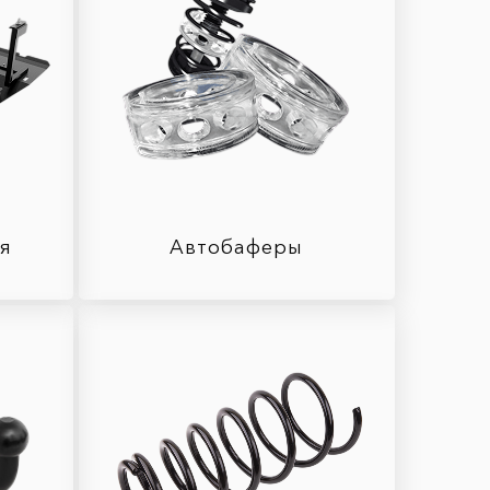
ля
Автобаферы