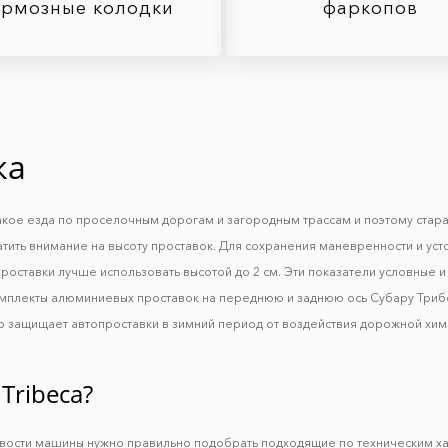
ормозные колодки
фаркопов
ка
такое езда по проселочным дорогам и загородным трассам и поэтому стар
тить внимание на высоту проставок. Для сохранения маневренности и уст
роставки лучше использовать высотой до 2 см. Эти показатели условные и 
комплекты алюминиевых проставок на переднюю и заднюю ось Субару Триб
 защищает автопроставки в зимний период от воздействия дорожной хими
Tribeca?
ивости машины нужно правильно подобрать подходящие по техническим х