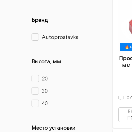
Бренд
Autoprostavka
Б
Прос
Высота, мм
мм 
20
30
0
40
Б
П
Место установки