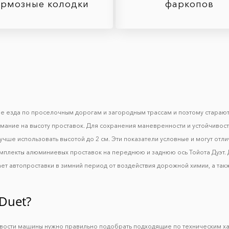
ормозные колодки
фаркопов
ое езда по проселочным дорогам и загородным трассам и поэтому стараю
имание на высоту проставок. Для сохранения маневренности и устойчивос
учше использовать высотой до 2 см. Эти показатели условные и могут отли
омплекты алюминиевых проставок на переднюю и заднюю ось Тойота Дуэт. 
т автопроставки в зимний период от воздействия дорожной химии, а так
Duet?
ивости машины нужно правильно подобрать подходящие по техническим х