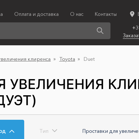
ка
Оплата и доставка
О нас
Контакты
+3
Заказа
увеличения клиренса
Toyota
Duet
Я УВЕЛИЧЕНИЯ КЛИ
ДУЭТ)
од
Тип
Проставки для увеличе