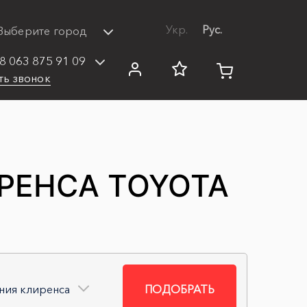
Укр.
Рус.
Выберите город
8 063 875 91 09
ть звонок
РЕНСА TOYOTA
ния клиренса
ПОДОБРАТЬ