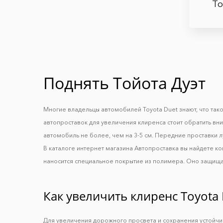
Т
Поднять Тойота Дуэт
Многие владельцы автомобилей Toyota Duet знают, что так
автопроставок для увеличения клиренса стоит обратить вн
автомобиль не более, чем на 3-5 см. Передние проставки л
В каталоге интернет магазина Автопроставка вы найдете к
наносится специальное покрытие из полимера. Оно защищае
Как увеличить клиренс Toyota 
Для увеличения дорожного просвета и сохранения устойч