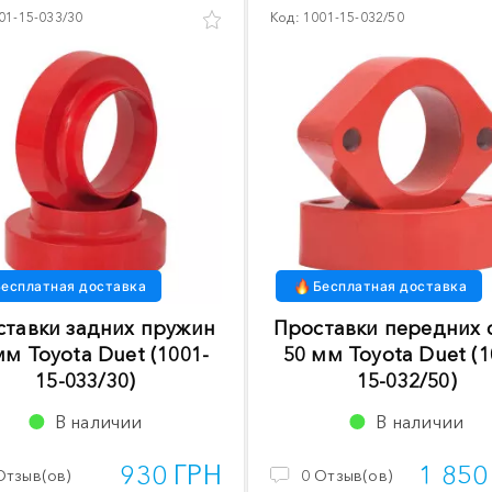
01-15-033/30
Код:
1001-15-032/50
есплатная доставка
Бесплатная доставка
ставки задних пружин
Проставки передних 
мм Toyota Duet (1001-
50 мм Toyota Duet (1
15-033/30)
15-032/50)
В наличии
В наличии
930 ГРН
1 850
Отзыв(ов)
0
Отзыв(ов)