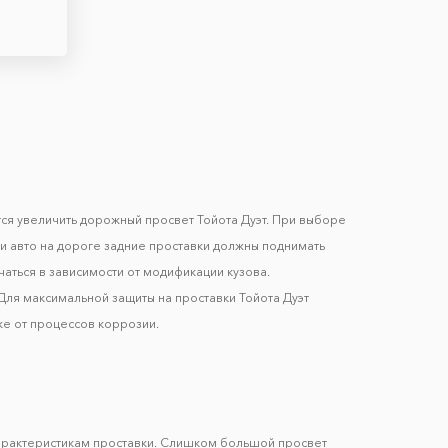
тся увеличить дорожный просвет Тойота Дуэт. При выборе
ти авто на дороге задние проставки должны поднимать
чаться в зависимости от модификации кузова.
Для максимальной защиты на проставки Тойота Дуэт
же от процессов коррозии.
арактеристикам проставки. Слишком большой просвет