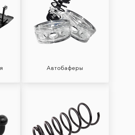
ля
Автобаферы