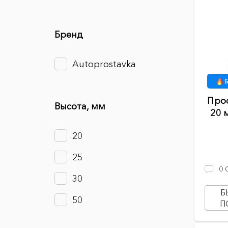
Бренд
Autoprostavka
Б
Про
Высота, мм
20 
20
25
0
30
Б
50
П