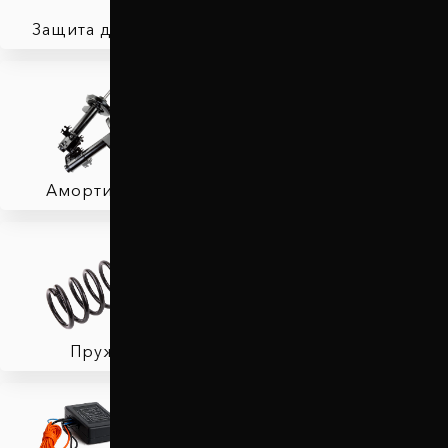
Защита двигателя
Автобаферы
Амортизаторы
Фаркопы
Пружины
Тормозные колодки