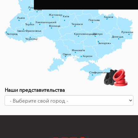
Чернігів
Луцьк
Суми
Рівне
Житомир
Київ
Харків
Львів
Полтава
Хмельницький
Черкаси
Тернопіль
Вінниця
Івано-Франківськ
Луганськ
Ужгород
Кропивницький
Дніпро
Донецьк
Чернівці
Запоріжжя
Миколаїв
Одеса
Херсон
Сімферополь
Наши представительства