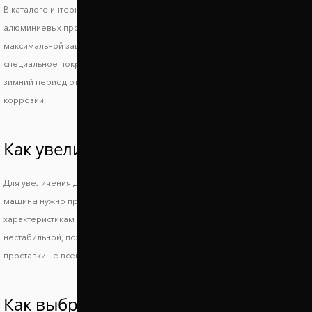
В каталоге интернет магазина Автопроставка вы найдете комплекты
алюминиевых проставок на переднюю и заднюю ось Тойота Терцел. Для
максимальной защиты на проставки Тойота Терцел наносится
специальное покрытие из полимера. Оно защищает автопроставки в
зимний период от воздействия дорожной химии, а также от процессов
коррозии.
Как увеличить клиренс Toyota Tercel?
Для увеличения дорожного просвета и сохранения устойчивости
машины нужно правильно подобрать подходящие по техническим
характеристикам проставки. Слишком большой просвет делает машину
нестабильной, поэтому повышается риск опрокидывания, а низкие
проставки не всегда позволяют решить основную проблему.
Как выбрать проставки увеличения