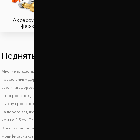
Аксессуары для
фаркопов
Поднять Тойота Терцел
Многие владельцы автомобилей Toyota Tercel знают, что такое езда по
проселочным дорогам и загородным трассам и поэтому стараются
увеличить дорожный просвет Тойота Терцел. При выборе
автопроставок для увеличения клиренса стоит обратить внимание на
высоту проставок. Для сохранения маневренности и устойчивости авто
на дороге задние проставки должны поднимать автомобиль не более,
чем на 3-5 см. Передние проставки лучше использовать высотой до 2 см.
Эти показатели условные и могут отличаться в зависимости от
модификации кузова.