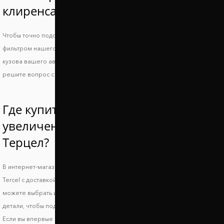
клиренса Тойота Терцел?
Чтобы точно подобрать проставки для Toyota Tercel, воспользуйтесь
фильтром нашего сайта или свяжитесь с менеджером и укажите ВИН
кузова вашего авто. Так вы получите идеально совместимые проставки и
решите вопрос с дорожным просветом.
Где купить проставки для
увеличения клиренса Тойота
Терцел?
В интернет-магазине Автопроставка можно купить проставки Toyota
Tercel с доставкой по всей территории Украины. В нашем каталоге вы
можете выбрать и заказать подходящие по форме, высоте и стоимости
детали, чтобы поднять авто и улучшить его ходовые характеристики.
Если вы впервые выбираете запчасти, обязательно получите