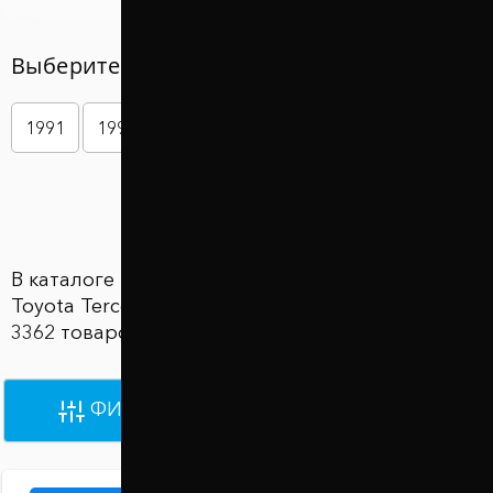
Выберите год вашего авто
1991
1992
1993
1994
1995
1996
Показать больше
В каталоге Проставки для увеличения клиренса
Toyota Tercel (Тойота Терцел) представлены
3362 товаров по цене от 870 грн до 930 грн
ФИЛЬТРЫ
ПО УМОЛЧАНИЮ