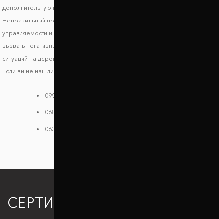
дополнительную консультацию, чтобы исключить риск несовместимости.
Неправильный подбор проставок может стать причиной ухудшения
управляемости и стабильности транспортного средства, что может
вызвать негативные последствия и риски возникновения опасных
ситуаций на дороге.
Если вы не нашли своей модели в каталоге, звоните нам:
099 784 38 08
068 182 48 40
063 396 33 26
СЕРТИФИКАЦИЯ