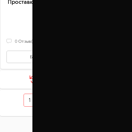
Проставки задних стоек 20 мм Toyota Corsa
(1001-15-009/20)
В наличии
870 ГРН
0
Отзыв(ов)
БЫСТРАЯ ПОКУПКА
Загрузить ещё 12 товаров
1
2
3
4
5