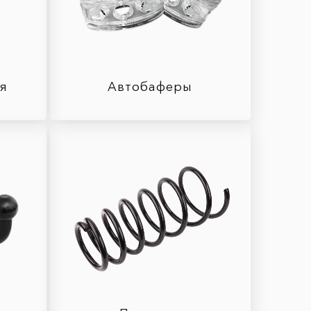
ля
Автобаферы