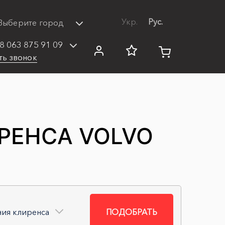
Укр.
Рус.
Выберите город
8 063 875 91 09
ть звонок
РЕНСА VOLVO
ния клиренса
ПОДОБРАТЬ