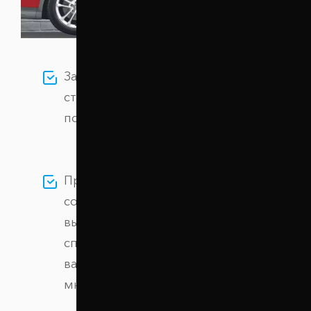
Заказывайте Проставки передних
стоек 15 мм BYD F3 (1045-15-001/15)
по цене 820 грн грн.
Проставки созданы на
современном оборудовании из
высокопрочного алюминиевого
сплава, обеспечивая безопасность
вашего автомобиля на протяжении
многих лет.