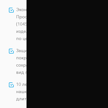
Экономия без потери качества: выбирая
Проставки передних стоек 15 мм BYD F3
(1045-15-001/15), вы получаете надежное
изделие из алюминиевого сплава АК-12
по цене производителя.
Защита от коррозии: специальное
покрытие гарантирует долговечность и
сохраняет первоначальный внешний
вид проставок.
10 лет гарантии: мы уверены в качестве
нашей продукции и предоставляем
длительную гарантию.