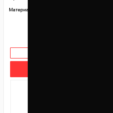
Материал:
Алюминий + полимерное
антикоррозийное покрытие
820 грн
ЗАКАЗАТЬ С УСТАНОВКОЙ
В КОРЗИНУ