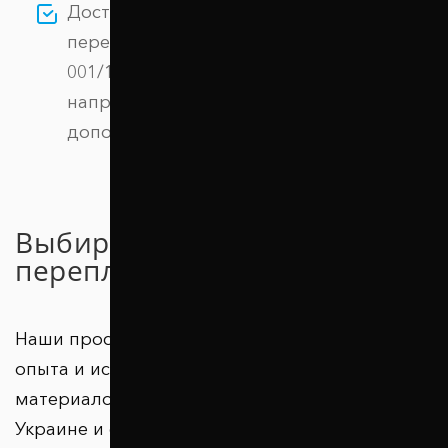
Доступная цена: покупая Проставки
передних стоек 15 мм BYD F3 (1045-15-
001/15) у нас, вы получаете продукцию
напрямую от производителя, без
дополнительных наценок.
Выбирайте качество без
переплаты!
Наши проставки – результат многолетнего
опыта и использования высококачественных
материалов. Тысячи довольных клиентов в
Украине и странах зарубежья подтверждают