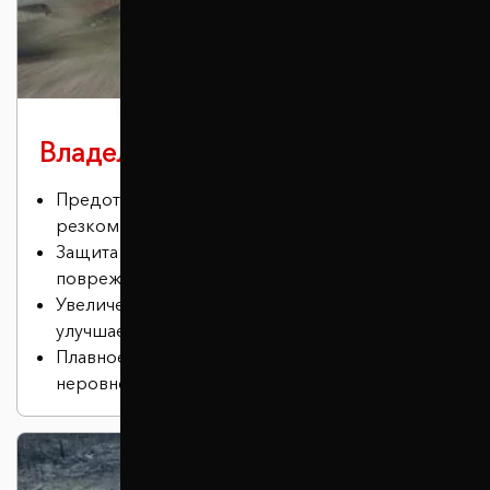
Владельцам спорткаров
Предотвращение эффекта кивка при
резком торможении.
Защита нижней части автомобиля от
повреждений.
Увеличение дорожного просвета, что
улучшает проходимость.
Плавное и бесшумное преодоление
неровностей.