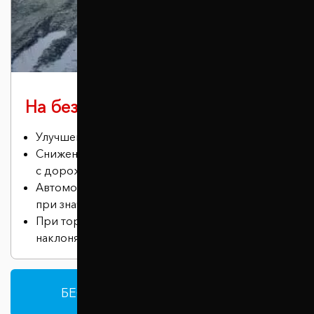
На бездорожье
Улучшение проходимости автомобиля.
Снижение риска соприкосновения днища
с дорожными неровностями
Автомобиль сохраняет устойчивость даже
при значительных нагрузках.
При торможении машина меньше
наклоняется вперед.
БЕСПЛАТНАЯ КОНСУЛЬТАЦИЯ