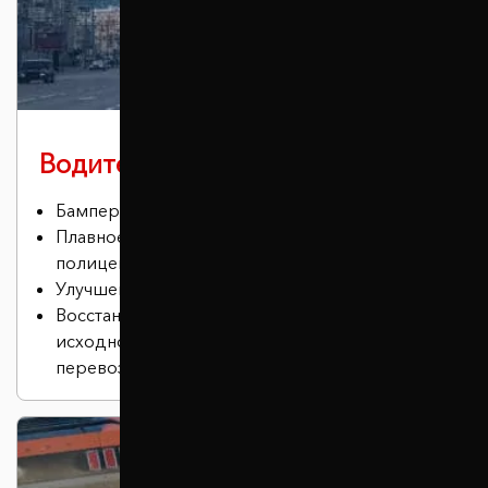
Водителю в городе
Бампер не задевает бордюры.
Плавное преодоление лежачих
полицейских.
Улучшение проходимости
Восстановление положения кузова в
исходное состояние (актуально для
перевозки грузов или установки ГБО).