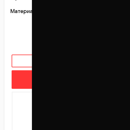
Материал:
Алюминий + полимерное
антикоррозийное покрытие
930 грн
ЗАКАЗАТЬ С УСТАНОВКОЙ
В КОРЗИНУ