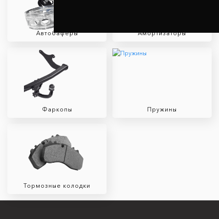
Автобаферы
Амортизаторы
Фаркопы
Пружины
Тормозные колодки