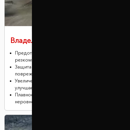
Владельцам спорткаров
Предотвращение эффекта кивка при
резком торможении.
Защита нижней части автомобиля от
повреждений.
Увеличение дорожного просвета, что
улучшает проходимость.
Плавное и бесшумное преодоление
неровностей.