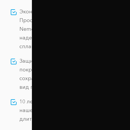
Экономия без потери качества: выбирая
Проставки передних стоек 30 мм Citroen
Nemo (1037-15-010/30), вы получаете
надежное изделие из алюминиевого
сплава АК-12 по цене производителя.
Защита от коррозии: специальное
покрытие гарантирует долговечность и
сохраняет первоначальный внешний
вид проставок.
10 лет гарантии: мы уверены в качестве
нашей продукции и предоставляем
длительную гарантию.