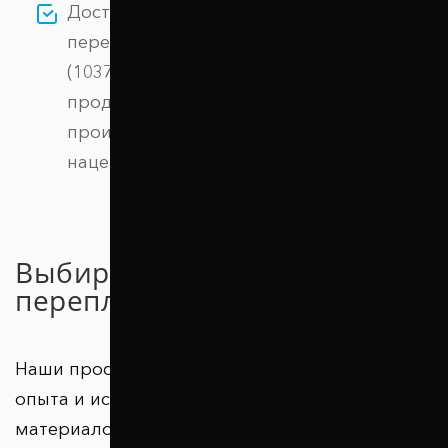
Доступная цена: покупая Проставки
передних стоек 30 мм Citroen Nemo
(1037-15-010/30) у нас, вы получаете
продукцию напрямую от
производителя, без дополнительных
наценок.
Выбирайте качество без
переплаты!
Наши проставки – результат многолетнего
опыта и использования высококачественных
материалов. Тысячи довольных клиентов в