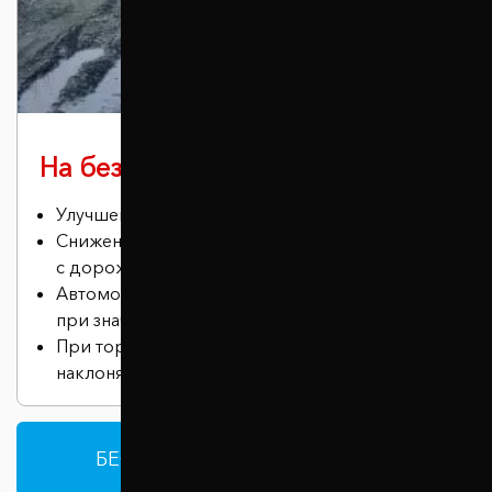
На бездорожье
Улучшение проходимости автомобиля.
Снижение риска соприкосновения днища
с дорожными неровностями
Автомобиль сохраняет устойчивость даже
при значительных нагрузках.
При торможении машина меньше
наклоняется вперед.
БЕСПЛАТНАЯ КОНСУЛЬТАЦИЯ