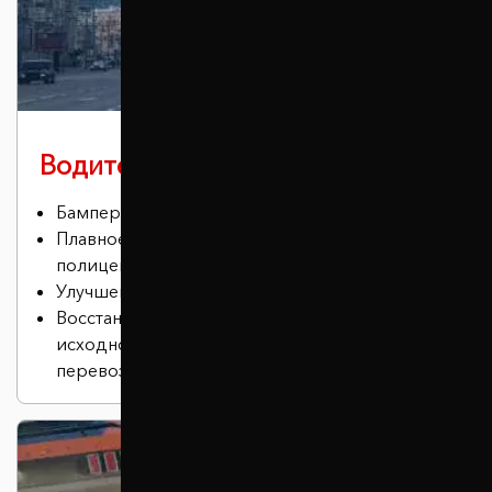
Водителю в городе
Бампер не задевает бордюры.
Плавное преодоление лежачих
полицейских.
Улучшение проходимости
Восстановление положения кузова в
исходное состояние (актуально для
перевозки грузов или установки ГБО).