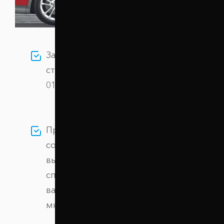
Заказывайте Проставки передних
стоек 30 мм Citroen Nemo (1037-15-
010/30) по цене 930 грн грн.
Проставки созданы на
современном оборудовании из
высокопрочного алюминиевого
сплава, обеспечивая безопасность
вашего автомобиля на протяжении
многих лет.