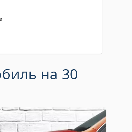
е
биль на 30