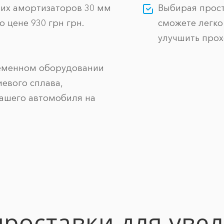
них амортизаторов 30 мм
Выбирая прост
по цене 930 грн грн.
сможете легко
улучшить про
ременном оборудовании
евого сплава,
вашего автомобиля на
проставки для уве