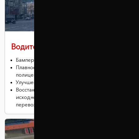
Водителю в городе
Бампер не задевает бордюры.
Плавное преодоление лежачих
полицейских.
Улучшение проходимости
Восстановление положения кузова в
исходное состояние (актуально для
перевозки грузов или установки ГБО).