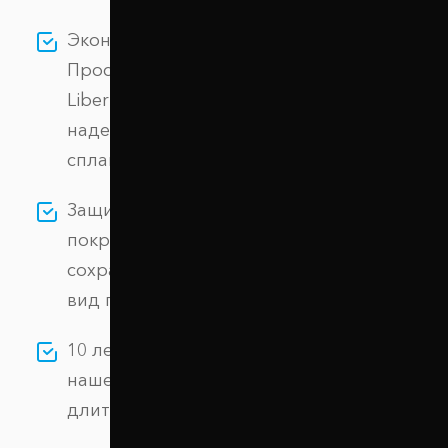
Экономия без потери качества: выбирая
Проставки задних пружин 30 мм Jeep
Liberty (1031-15-005/30), вы получаете
надежное изделие из алюминиевого
сплава АК-12 по цене производителя.
Защита от коррозии: специальное
покрытие гарантирует долговечность и
сохраняет первоначальный внешний
вид проставок.
10 лет гарантии: мы уверены в качестве
нашей продукции и предоставляем
длительную гарантию.