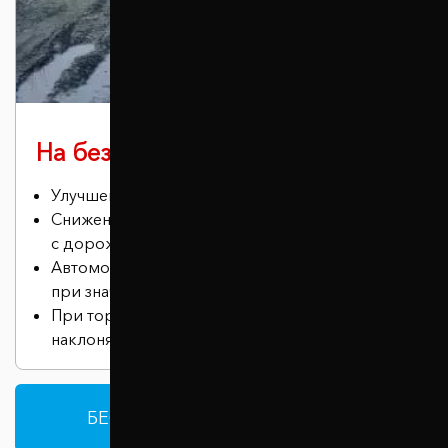
На бездорожье
Улучшение проходимости автомобиля.
Снижение риска соприкосновения днища
с дорожными неровностями
Автомобиль сохраняет устойчивость даже
при значительных нагрузках.
При торможении машина меньше
наклоняется вперед.
БЕСПЛАТНАЯ КОНСУЛЬТАЦИЯ