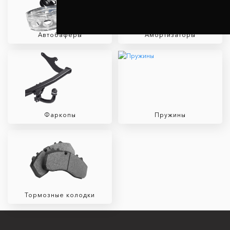
Автобаферы
Амортизаторы
Фаркопы
Пружины
Тормозные колодки