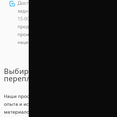
Доступная цена: покупая Проставки
задних пружин 30 мм Jeep Liberty (1031-
15-005/30) у нас, вы получаете
продукцию напрямую от
производителя, без дополнительных
наценок.
Выбирайте качество без
переплаты!
Наши проставки – результат многолетнего
опыта и использования высококачественных
материалов. Тысячи довольных клиентов в