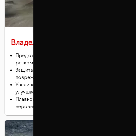
Владельцам спорткаров
Предотвращение эффекта кивка при
резком торможении.
Защита нижней части автомобиля от
повреждений.
Увеличение дорожного просвета, что
улучшает проходимость.
Плавное и бесшумное преодоление
неровностей.