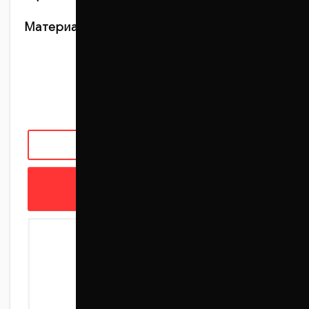
Материал:
Алюминий + полимерное
антикоррозийное покрытие
1 140 грн
ЗАКАЗАТЬ С УСТАНОВКОЙ
В КОРЗИНУ