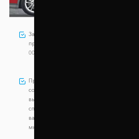
Заказывайте Проставки задних
пружин 30 мм Jeep Liberty (1031-15-
005/30) по цене 1 140 грн грн.
Проставки созданы на
современном оборудовании из
высокопрочного алюминиевого
сплава, обеспечивая безопасность
вашего автомобиля на протяжении
многих лет.