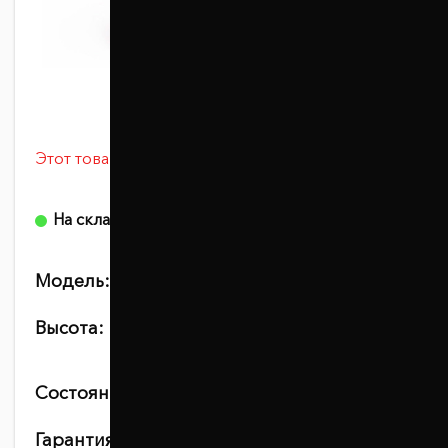
Этот товар сейчас просматривают 7 человек
0 отзывов
На складе
Модель:
1031-15-005/30
Высота:
20
25
30
40
45
Состояние:
новое
Гарантия:
10 лет