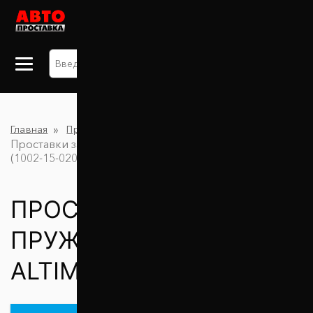
+38 063 875 91 09
Главная
Проставки для увеличения клиренса
Проставки задних пружин 30 мм Nissan Altima
(1002-15-020/30)
ПРОСТАВКИ ЗАДНИХ
ПРУЖИН 30 ММ NISSAN
ALTIMA (1002-15-020/30)