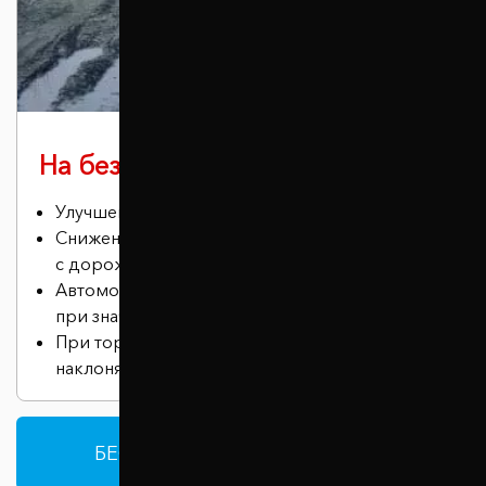
На бездорожье
Улучшение проходимости автомобиля.
Снижение риска соприкосновения днища
с дорожными неровностями
Автомобиль сохраняет устойчивость даже
при значительных нагрузках.
При торможении машина меньше
наклоняется вперед.
БЕСПЛАТНАЯ КОНСУЛЬТАЦИЯ