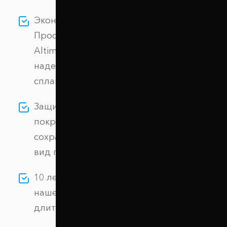
Экономия без потери качества: выбирая
Проставки задних пружин 30 мм Nissan
Altima (1002-15-020/30), вы получаете
надежное изделие из алюминиевого
сплава АК-12 по цене производителя.
Защита от коррозии: специальное
покрытие гарантирует долговечность и
сохраняет первоначальный внешний
вид проставок.
10 лет гарантии: мы уверены в качестве
нашей продукции и предоставляем
длительную гарантию.