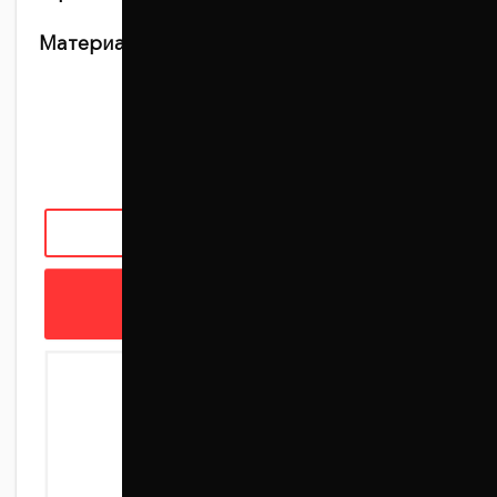
Материал:
Алюминий + полимерное
антикоррозийное покрытие
1 090 грн
ЗАКАЗАТЬ С УСТАНОВКОЙ
В КОРЗИНУ