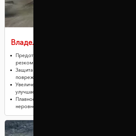
Владельцам спорткаров
Предотвращение эффекта кивка при
резком торможении.
Защита нижней части автомобиля от
повреждений.
Увеличение дорожного просвета, что
улучшает проходимость.
Плавное и бесшумное преодоление
неровностей.