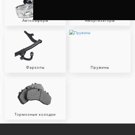
Автобаферы
Амортизаторы
Фаркопы
Пружины
Тормозные колодки