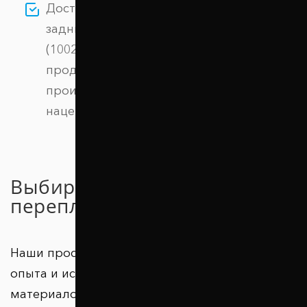
Доступная цена: покупая Проставки
задних пружин 30 мм Nissan Altima
(1002-15-020/30) у нас, вы получаете
продукцию напрямую от
производителя, без дополнительных
наценок.
Выбирайте качество без
переплаты!
Наши проставки – результат многолетнего
опыта и использования высококачественных
материалов. Тысячи довольных клиентов в