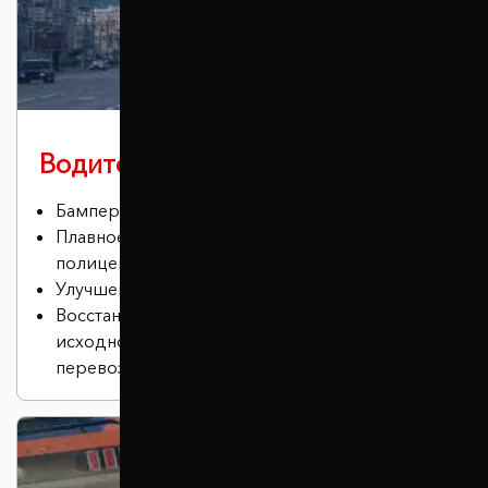
Водителю в городе
Бампер не задевает бордюры.
Плавное преодоление лежачих
полицейских.
Улучшение проходимости
Восстановление положения кузова в
исходное состояние (актуально для
перевозки грузов или установки ГБО).