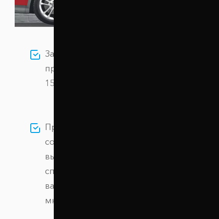
Заказывайте Проставки задних
пружин 30 мм Nissan Altima (1002-
15-020/30) по цене 1 090 грн грн.
Проставки созданы на
современном оборудовании из
высокопрочного алюминиевого
сплава, обеспечивая безопасность
вашего автомобиля на протяжении
многих лет.