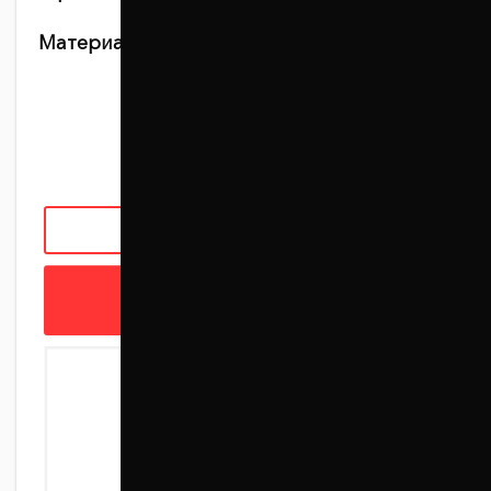
Материал:
Алюминий + полимерное
антикоррозийное покрытие
930 грн
ЗАКАЗАТЬ С УСТАНОВКОЙ
В КОРЗИНУ