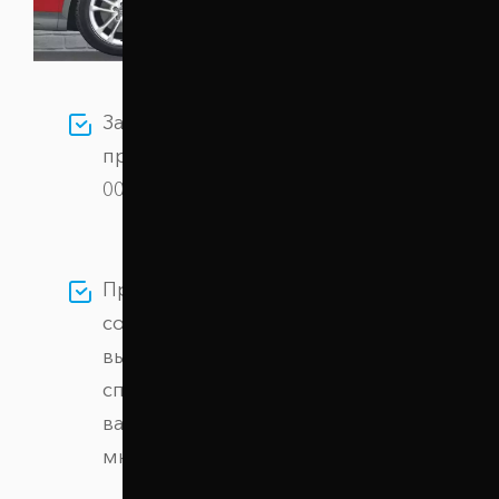
Заказывайте Проставки задних
пружин 30 мм Scion IQ (1098-15-
004/30) по цене 930 грн грн.
Проставки созданы на
современном оборудовании из
высокопрочного алюминиевого
сплава, обеспечивая безопасность
вашего автомобиля на протяжении
многих лет.