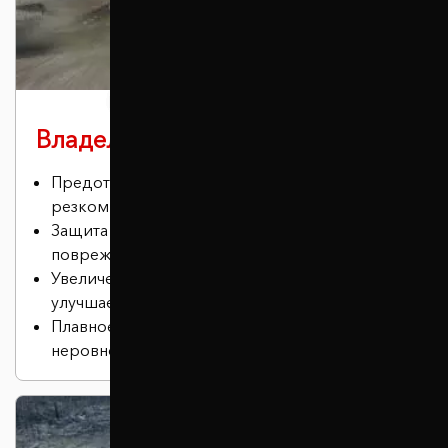
Владельцам спорткаров
Предотвращение эффекта кивка при
резком торможении.
Защита нижней части автомобиля от
повреждений.
Увеличение дорожного просвета, что
улучшает проходимость.
Плавное и бесшумное преодоление
неровностей.