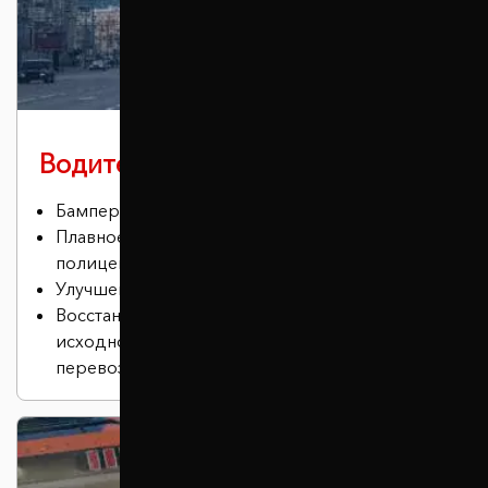
Водителю в городе
Бампер не задевает бордюры.
Плавное преодоление лежачих
полицейских.
Улучшение проходимости
Восстановление положения кузова в
исходное состояние (актуально для
перевозки грузов или установки ГБО).