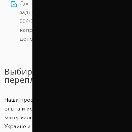
Доступная цена: покупая Проставки
задних пружин 30 мм Scion IQ (1098-15-
004/30) у нас, вы получаете продукцию
напрямую от производителя, без
дополнительных наценок.
Выбирайте качество без
переплаты!
Наши проставки – результат многолетнего
опыта и использования высококачественных
материалов. Тысячи довольных клиентов в
Украине и странах зарубежья подтверждают