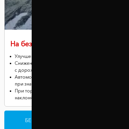
На бездорожье
Улучшение проходимости автомобиля.
Снижение риска соприкосновения днища
с дорожными неровностями
Автомобиль сохраняет устойчивость даже
при значительных нагрузках.
При торможении машина меньше
наклоняется вперед.
БЕСПЛАТНАЯ КОНСУЛЬТАЦИЯ