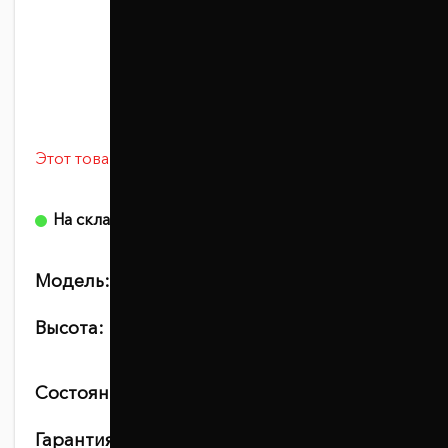
Этот товар сейчас просматривают 2 человек
0 отзывов
На складе
Модель:
1098-15-004/30
Высота:
20
25
30
Состояние:
новое
Гарантия:
10 лет