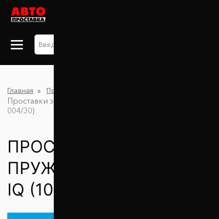
+38 063 875 91 09
Главная
Проставки для увеличения клиренса
Проставки задних пружин 30 мм Scion IQ (1098-15-
004/30)
ПРОСТАВКИ ЗАДНИХ
ПРУЖИН 30 ММ SCION
IQ (1098-15-004/30)