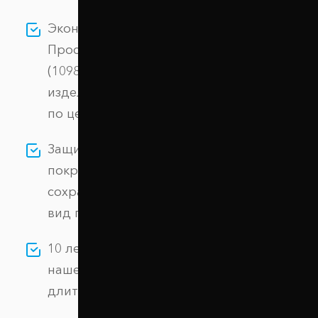
Экономия без потери качества: выбирая
Проставки задних пружин 30 мм Scion IQ
(1098-15-004/30), вы получаете надежное
изделие из алюминиевого сплава АК-12
по цене производителя.
Защита от коррозии: специальное
покрытие гарантирует долговечность и
сохраняет первоначальный внешний
вид проставок.
10 лет гарантии: мы уверены в качестве
нашей продукции и предоставляем
длительную гарантию.