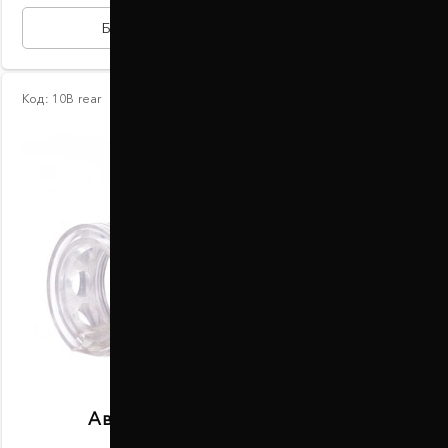
БЫСТРАЯ ПОКУПКА
Код:
10В rear
Автобаферы размер B задние