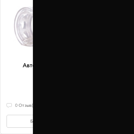
Автобаферы размер B передние
В наличии
2 100 ГРН
0
Отзыв(ов)
БЫСТРАЯ ПОКУПКА