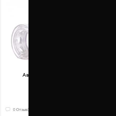
Автобаферы размер A задние
В наличии
2 100 ГРН
0
Отзыв(ов)