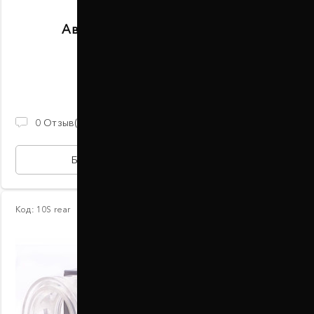
Автобаферы размер K задние
В наличии
2 100 ГРН
0
Отзыв(ов)
БЫСТРАЯ ПОКУПКА
Код:
10S rear