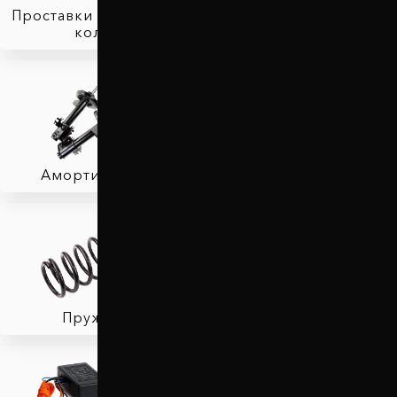
Проставки для вылета
колес
Защита двигателя
Амортизаторы
Фаркопы
Пружины
Тормозные колодки