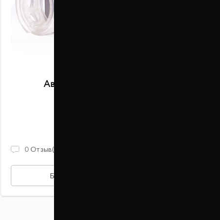
Автобаферы размер S задние
В наличии
2 100 ГРН
0
Отзыв(ов)
БЫСТРАЯ ПОКУПКА