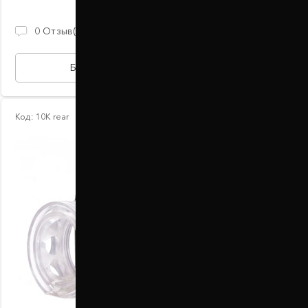
2 100 ГРН
0
Отзыв(ов)
БЫСТРАЯ ПОКУПКА
Код:
10К rear