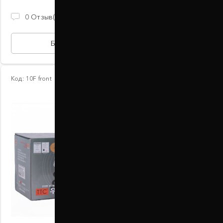
2 100 ГРН
0
Отзыв(ов)
БЫСТРАЯ ПОКУПКА
Код:
10F front