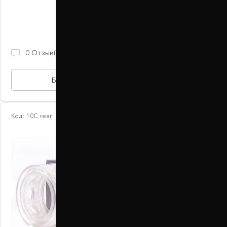
В наличии
2 100 ГРН
0
Отзыв(ов)
БЫСТРАЯ ПОКУПКА
Код:
10С rear