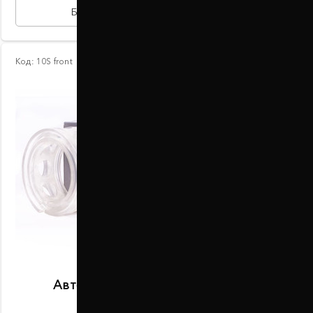
БЫСТРАЯ ПОКУПКА
Код:
10S front
Автобаферы размер S передние