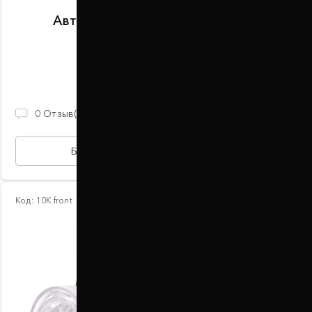
Автобаферы размер F передние
В наличии
2 100 ГРН
0
Отзыв(ов)
БЫСТРАЯ ПОКУПКА
Код:
10К front