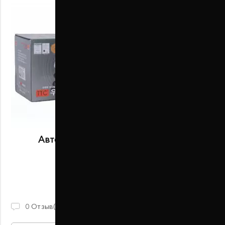
Автобаферы размер E передние
В наличии
2 100 ГРН
0
Отзыв(ов)