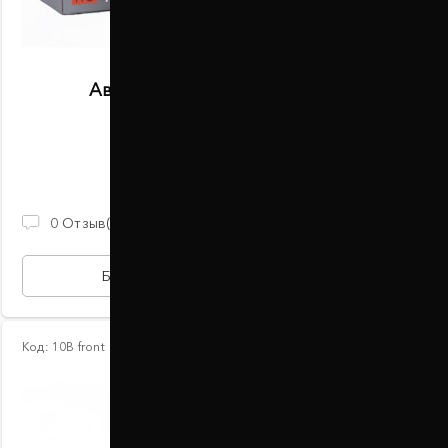
Автобаферы размер F задние
В наличии
2 100 ГРН
0
Отзыв(ов)
БЫСТРАЯ ПОКУПКА
Код:
10В front