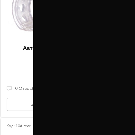
Автобаферы размер K передние
В наличии
2 100 ГРН
0
Отзыв(ов)
БЫСТРАЯ ПОКУПКА
Код:
10А rear