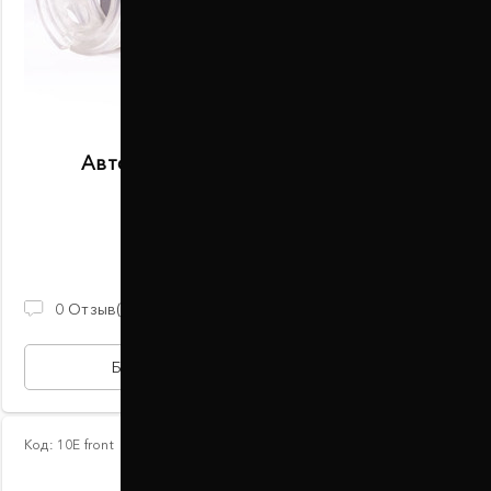
Автобаферы размер D передние
В наличии
2 100 ГРН
0
Отзыв(ов)
БЫСТРАЯ ПОКУПКА
Код:
10Е front