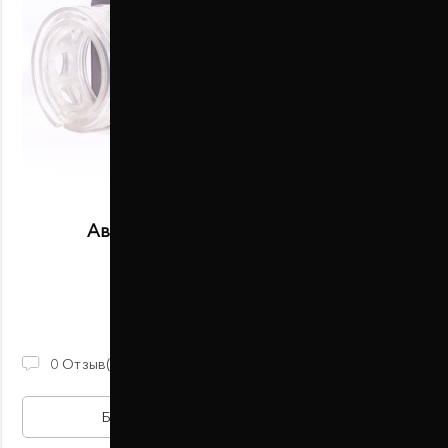
Автобаферы размер D задние
В наличии
2 100 ГРН
0
Отзыв(ов)
БЫСТРАЯ ПОКУПКА