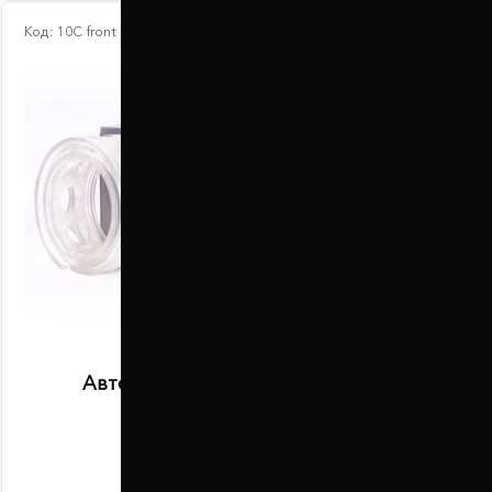
Код:
10С front
Автобаферы размер C передние
В наличии