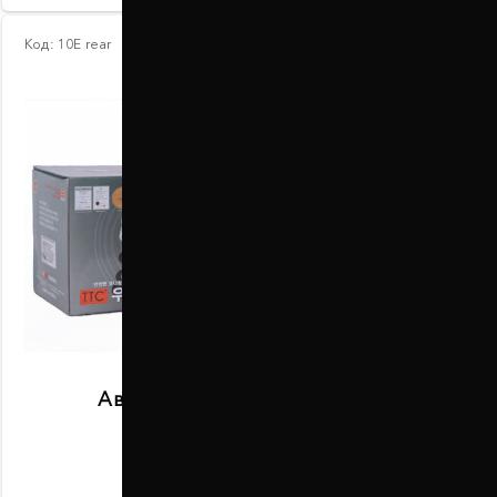
Код:
10Е rear
Автобаферы размер E задние
В наличии