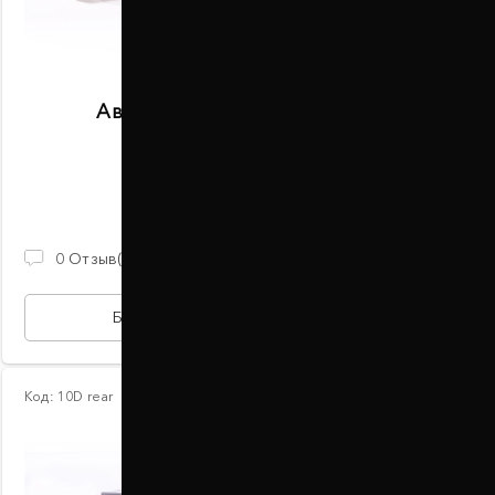
Автобаферы размер C задние
В наличии
2 100 ГРН
0
Отзыв(ов)
БЫСТРАЯ ПОКУПКА
Код:
10D rear