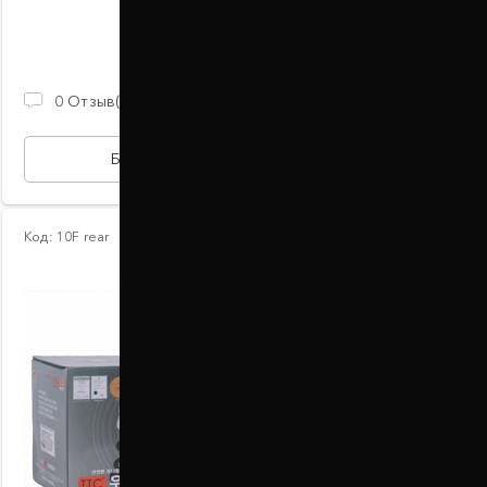
В наличии
2 100 ГРН
0
Отзыв(ов)
БЫСТРАЯ ПОКУПКА
Код:
10F rear