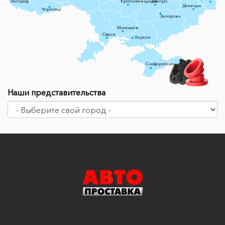
Ужгород
Кропивницький
Дніпро
Донецьк
Чернівці
Запоріжжя
Миколаїв
Одеса
Херсон
Сімферополь
Наши представительства