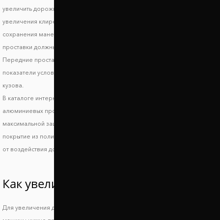
увеличить дорожный просвет Скион ИМ. При выборе автопроставок для
увеличения клиренса стоит обратить внимание на высоту проставок. Для
сохранения маневренности и устойчивости авто на дороге задние
проставки должны поднимать автомобиль не более, чем на 3-5 см.
Передние проставки лучше использовать высотой до 2 см. Эти
показатели условные и могут отличаться в зависимости от модификации
кузова.
В каталоге интернет магазина Автопроставка вы найдете комплекты
алюминиевых проставок на переднюю и заднюю ось Скион ИМ. Для
максимальной защиты на проставки Скион ИМ наносится специальное
покрытие из полимера. Оно защищает автопроставки в зимний период
от воздействия дорожной химии, а также от процессов коррозии.
Как увеличить клиренс Scion iM?
Для увеличения дорожного просвета и сохранения устойчивости