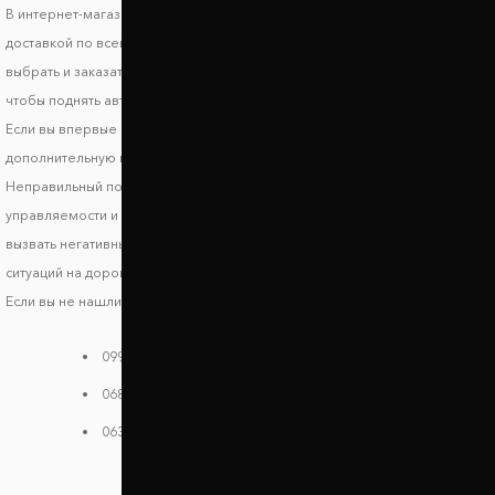
В интернет-магазине Автопроставка можно купить проставки Scion iM с
доставкой по всей территории Украины. В нашем каталоге вы можете
выбрать и заказать подходящие по форме, высоте и стоимости детали,
чтобы поднять авто и улучшить его ходовые характеристики.
Если вы впервые выбираете запчасти, обязательно получите
дополнительную консультацию, чтобы исключить риск несовместимости.
Неправильный подбор проставок может стать причиной ухудшения
управляемости и стабильности транспортного средства, что может
вызвать негативные последствия и риски возникновения опасных
ситуаций на дороге.
Если вы не нашли своей модели в каталоге, звоните нам:
099 784 38 08
068 182 48 40
063 396 33 26