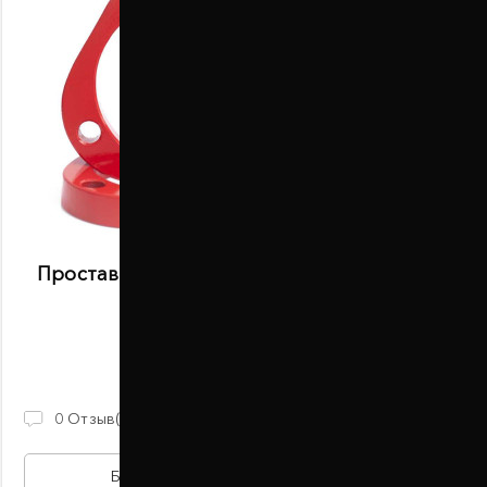
Проставки передних стоек 20 мм Scion IM
(1098-15-005/20)
В наличии
870 ГРН
0
Отзыв(ов)
БЫСТРАЯ ПОКУПКА