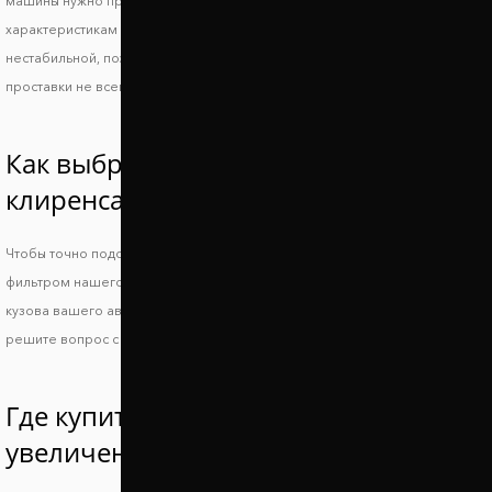
машины нужно правильно подобрать подходящие по техническим
характеристикам проставки. Слишком большой просвет делает машину
нестабильной, поэтому повышается риск опрокидывания, а низкие
проставки не всегда позволяют решить основную проблему.
Как выбрать проставки увеличения
клиренса Скион ИМ?
Чтобы точно подобрать проставки для Scion iM, воспользуйтесь
фильтром нашего сайта или свяжитесь с менеджером и укажите ВИН
кузова вашего авто. Так вы получите идеально совместимые проставки и
решите вопрос с дорожным просветом.
Где купить проставки для
увеличения клиренса Скион ИМ?