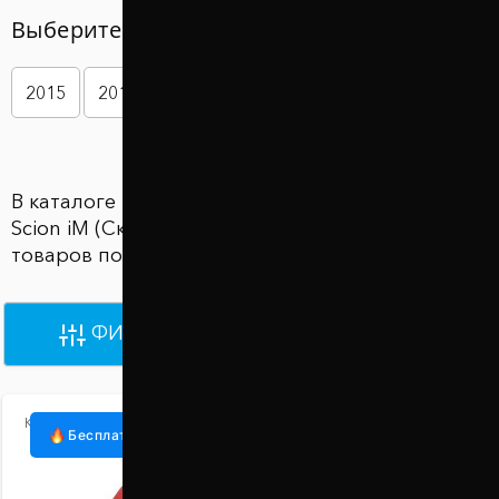
Выберите год вашего авто
2015
2016
В каталоге Проставки для увеличения клиренса
Scion iM (Скион ИМ) представлены 3362
товаров по цене от 870 грн до 930 грн
ФИЛЬТРЫ
ПО УМОЛЧАНИЮ
Код:
1098-15-005/20
Бесплатная доставка