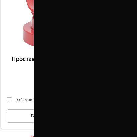
Проставки задних пружин 20 мм Scion IQ
(1098-15-004/20)
В наличии
870 ГРН
0
Отзыв(ов)
БЫСТРАЯ ПОКУПКА