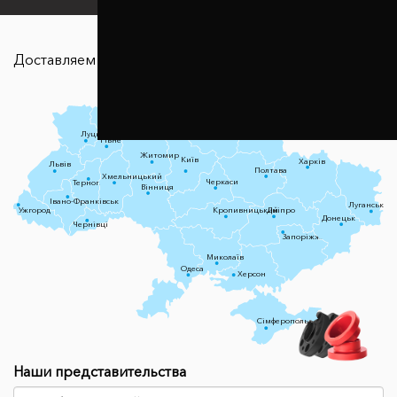
Доставляем в любую точку страны
Чернігів
Луцьк
Суми
Рівне
Житомир
Київ
Харків
Львів
Полтава
Хмельницький
Черкаси
Тернопіль
Вінниця
Івано-Франківськ
Луганськ
Ужгород
Кропивницький
Дніпро
Донецьк
Чернівці
Запоріжжя
Миколаїв
Одеса
Херсон
Сімферополь
Наши представительства