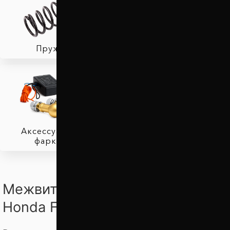
Пружины
Тормозные колодки
Аксессуары для
фаркопов
Межвитковые проставки для
Honda FIT