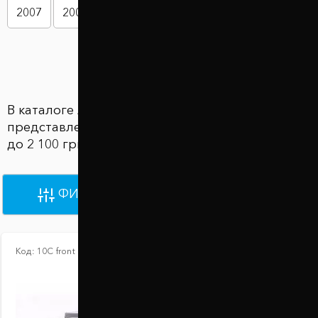
2007
2008
2009
2010
2011
2012
Показать больше
В каталоге Автобаферы Honda FIT
представлены 16 товаров по цене от 2 100 грн
до 2 100 грн
ФИЛЬТРЫ
ПО УМОЛЧАНИЮ
Код:
10С front