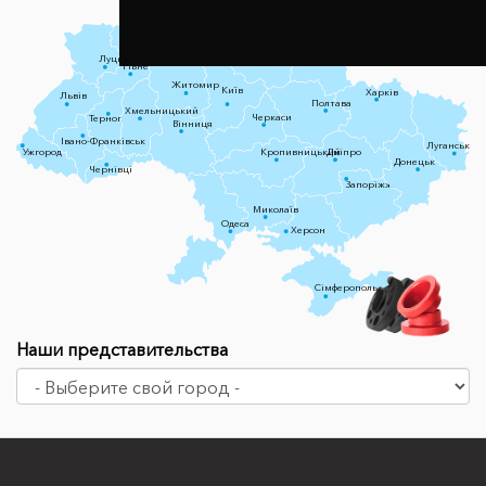
Чернігів
Луцьк
Суми
Рівне
Житомир
Київ
Харків
Львів
Полтава
Хмельницький
Черкаси
Тернопіль
Вінниця
Івано-Франківськ
Луганськ
Ужгород
Кропивницький
Дніпро
Донецьк
Чернівці
Запоріжжя
Миколаїв
Одеса
Херсон
Сімферополь
Наши представительства