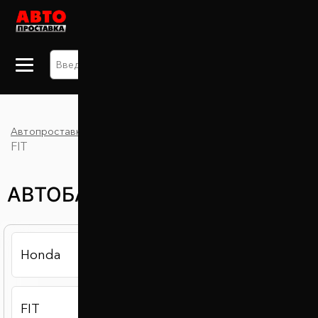
+38 063 875 91 09
Автопроставка
Каталог
Автобаферы
Honda
FIT
АВТОБАФЕРЫ HONDA FIT