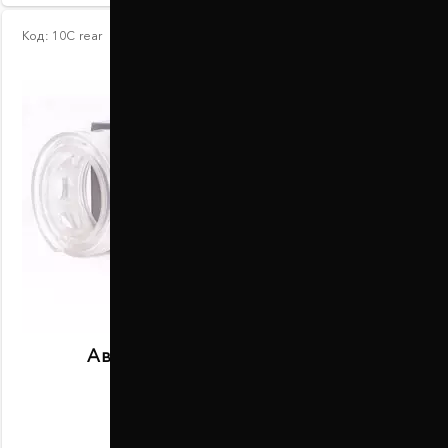
Код:
10С rear
Автобаферы размер C задние
В наличии