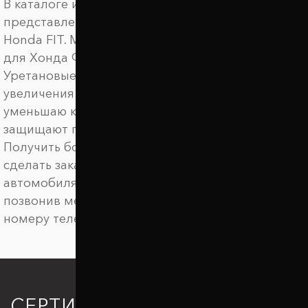
В каталоге интернет магазина Автопроставка
представлены амортизирующие подушки для
Honda FIT. Мы предлагаем купить автобаферы
для Хонда ФИТ по выгодной цене.
Уретановые баферы ТТС предназначены для
увеличения клиренса автомобиля, они
уменьшаю крен автомобиля в поворотах,
защищают подвеску от пробоев.
Получить более детальную информацию,
сделать заказ на межвитковые проставки для
автомобиля Honda FIT. можно онлайн или
позвонив менеджеру по удобному для вас
номеру телефона.
СЕРТИФИКАЦИЯ