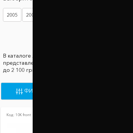
2005
2006
2007
2008
2009
2010
Показать больше
В каталоге Автобаферы Honda Ridgeline
представлены 16 товаров по цене от 2 100 грн
до 2 100 грн
ФИЛЬТРЫ
ПО УМОЛЧАНИЮ
Код:
10К front