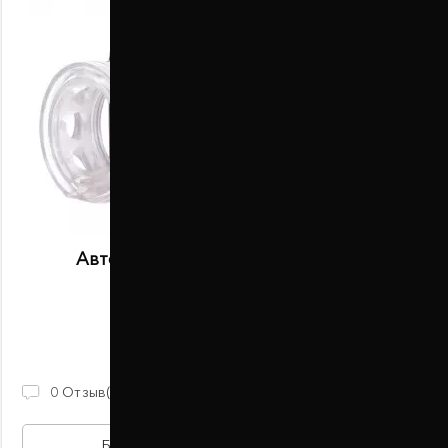
Автобаферы размер K передние
В наличии
2 100 ГРН
0
Отзыв(ов)
БЫСТРАЯ ПОКУПКА