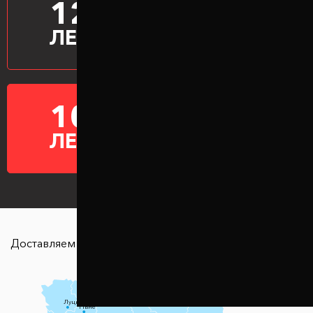
12
ПРОИЗВОДИМ
ПРОСТАВКИ
ЛЕТ
10
ГАРАНТИЯ НА
ПРОСТАВКИ
ЛЕТ
Доставляем в любую точку страны
Чернігів
Луцьк
Суми
Рівне