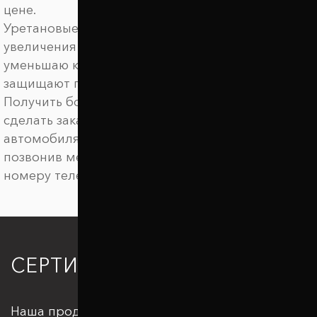
цене.
Уретановые баферы ТТС предназначены для
увеличения клиренса автомобиля, они
уменьшаю крен автомобиля в поворотах,
защищают подвеску от пробоев.
Получить более детальную информацию,
сделать заказ на межвитковые проставки для
автомобиля Honda Ridgeline. можно онлайн или
позвонив менеджеру по удобному для вас
номеру телефона.
СЕРТИФИКАЦИЯ
Наша продукция отвечает всем стандартам