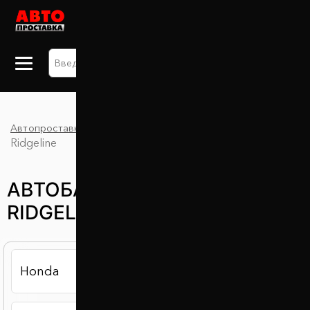
+38 063 875 91 09
Автопроставка
Каталог
Автобаферы
Honda
Ridgeline
АВТОБАФЕРЫ HONDA
RIDGELINE