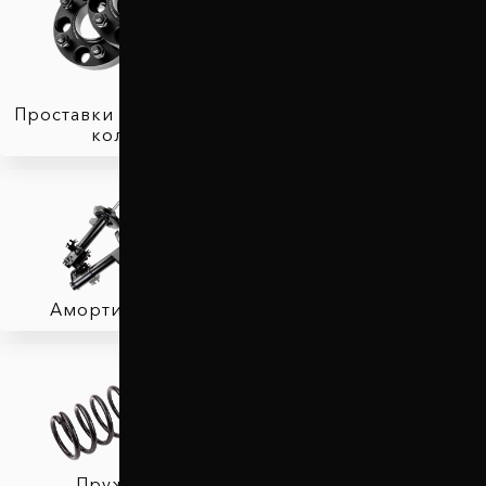
Проставки для вылета
колес
Защита двигателя
Амортизаторы
Фаркопы
Пружины
Тормозные колодки