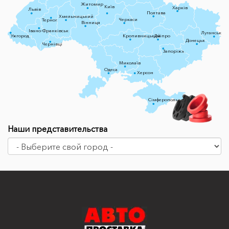
Житомир
Київ
Харків
Львів
Полтава
Хмельницький
Черкаси
Тернопіль
Вінниця
Івано-Франківськ
Луганськ
Ужгород
Кропивницький
Дніпро
Донецьк
Чернівці
Запоріжжя
Миколаїв
Одеса
Херсон
Сімферополь
Наши представительства