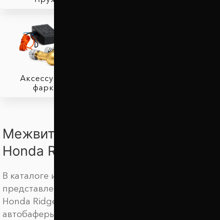
Аксессуары для
фаркопов
Межвитковые проставки для
Honda Ridgeline
В каталоге интернет магазина Автопроставка
представлены амортизирующие подушки для
Honda Ridgeline. Мы предлагаем купить
автобаферы для Хонда Риджлайн по выгодной