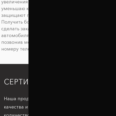
увеличения клиренса автомобиля, они
уменьшаю крен автомобиля в поворотах,
защищают подвеску от пробоев.
Получить более детальную информацию,
сделать заказ на межвитковые проставки для
автомобиля Hyundai i20. можно онлайн или
позвонив менеджеру по удобному для вас
номеру телефона.
СЕРТИФИКАЦИЯ
Наша продукция отвечает всем стандартам
качества и подкрепляется большим
количеством патентов и сертификатов