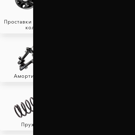
Проставки для вылета
колес
Защита двигателя
Амортизаторы
Фаркопы
Пружины
Тормозные колодки