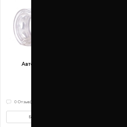
Автобаферы размер B передние
В наличии
2 100 ГРН
0
Отзыв(ов)
БЫСТРАЯ ПОКУПКА