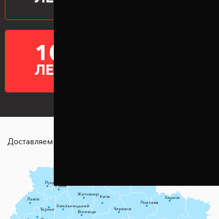
10
ГАРАНТИЯ НА
ПРОСТАВКИ
ЛЕТ
Доставляем в любую точку страны
Чернігів
Луцьк
Суми
Рівне
Житомир
Київ
Харків
Львів
Полтава
Хмельницький
Черкаси
Тернопіль
Вінниця