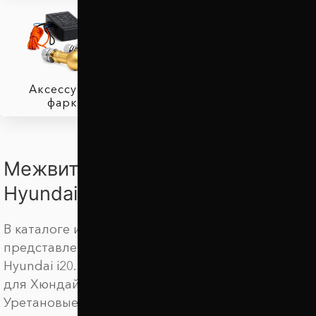
Аксессуары для
фаркопов
Межвитковые проставки для
Hyundai i20
В каталоге интернет магазина Автопроставка
представлены амортизирующие подушки для
Hyundai i20. Мы предлагаем купить автобаферы
для Хюндай Ай20 по выгодной цене.
Уретановые баферы ТТС предназначены для