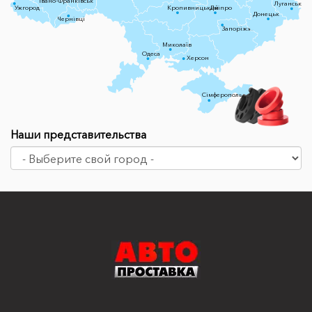
Івано-Франківськ
Луганськ
Ужгород
Кропивницький
Дніпро
Донецьк
Чернівці
Запоріжжя
Миколаїв
Одеса
Херсон
Сімферополь
Наши представительства