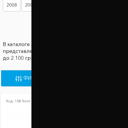
2008
2009
2010
2011
2012
2013
Показать больше
В каталоге Автобаферы Hyundai i20
представлены 16 товаров по цене от 2 100 грн
до 2 100 грн
ФИЛЬТРЫ
ПО УМОЛЧАНИЮ
Код:
10В front