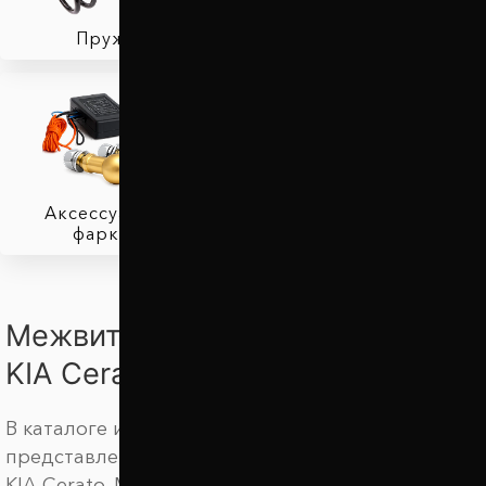
Пружины
Тормозные колодки
Аксессуары для
фаркопов
Межвитковые проставки для
KIA Cerato
В каталоге интернет магазина Автопроставка
представлены амортизирующие подушки для
KIA Cerato. Мы предлагаем купить автобаферы