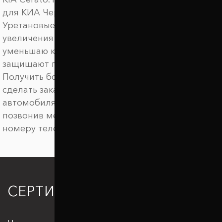
для КИА Черато по выгодной цене.
Уретановые баферы ТТС предназначены для
увеличения клиренса автомобиля, они
уменьшаю крен автомобиля в поворотах,
защищают подвеску от пробоев.
Получить более детальную информацию,
сделать заказ на межвитковые проставки для
автомобиля KIA Cerato. можно онлайн или
позвонив менеджеру по удобному для вас
номеру телефона.
СЕРТИФИКАЦИЯ