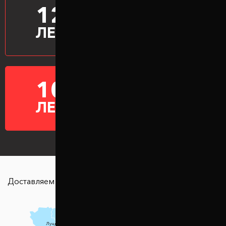
12
ПРОИЗВОДИМ
ПРОСТАВКИ
ЛЕТ
10
ГАРАНТИЯ НА
ПРОСТАВКИ
ЛЕТ
Доставляем в любую точку страны
Чернігів
Луцьк
Суми