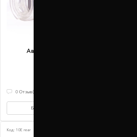
Автобаферы размер C задние
В наличии
2 100 ГРН
0
Отзыв(ов)
БЫСТРАЯ ПОКУПКА
Код:
10Е rear