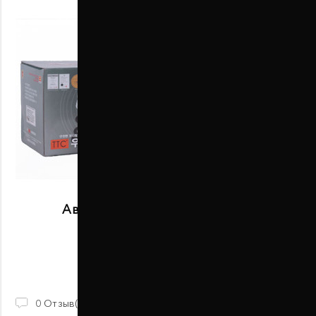
Автобаферы размер E задние
В наличии
2 100 ГРН
0
Отзыв(ов)