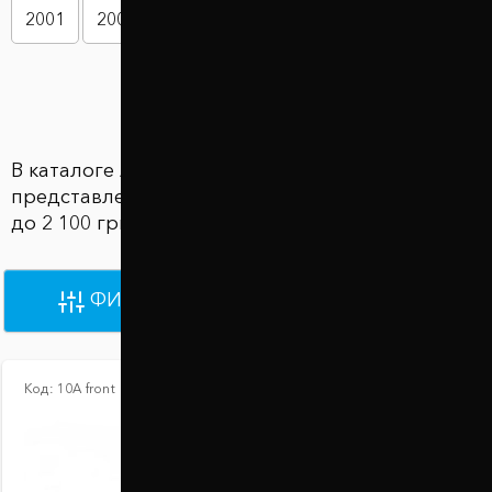
2001
2002
2003
2004
2005
2006
Показать больше
В каталоге Автобаферы KIA Cerato
представлены 16 товаров по цене от 2 100 грн
до 2 100 грн
ФИЛЬТРЫ
ПО УМОЛЧАНИЮ
Код:
10А front