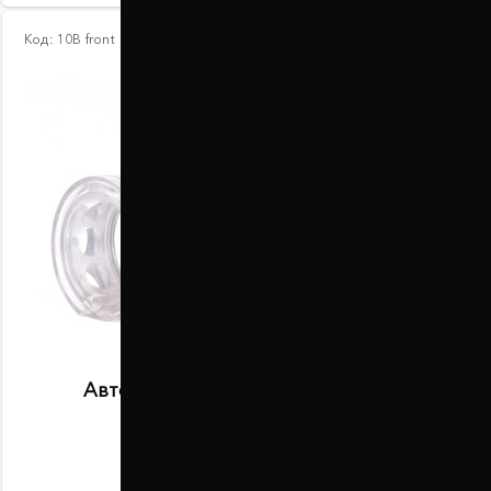
Код:
10В front
Автобаферы размер B передние
В наличии