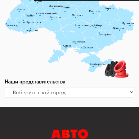
Рівне
Житомир
Київ
Харків
Львів
Полтава
Хмельницький
Черкаси
Тернопіль
Вінниця
Івано-Франківськ
Луганськ
Ужгород
Кропивницький
Дніпро
Донецьк
Чернівці
Запоріжжя
Миколаїв
Одеса
Херсон
Сімферополь
Наши представительства