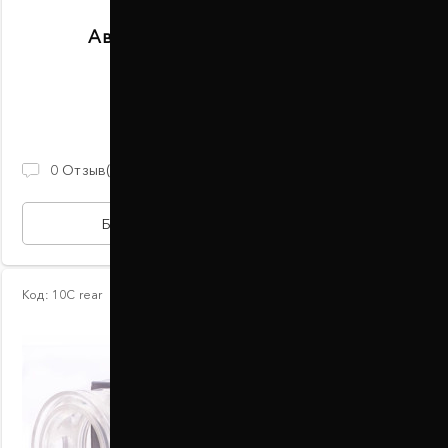
Автобаферы размер B задние
В наличии
2 100 ГРН
0
Отзыв(ов)
БЫСТРАЯ ПОКУПКА
Код:
10С rear