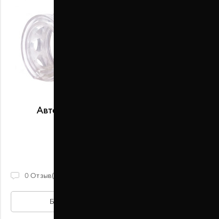
Автобаферы размер A передние
В наличии
2 100 ГРН
0
Отзыв(ов)
БЫСТРАЯ ПОКУПКА