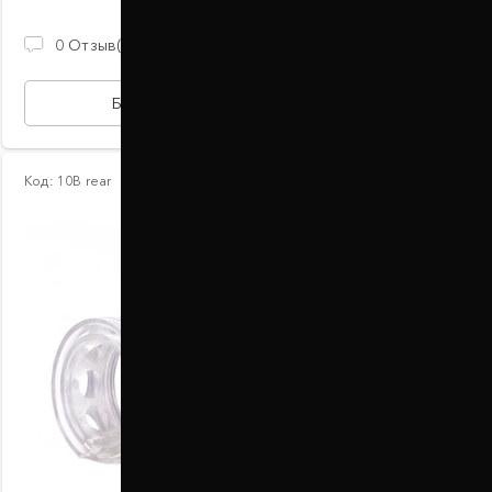
2 100 ГРН
0
Отзыв(ов)
БЫСТРАЯ ПОКУПКА
Код:
10В rear