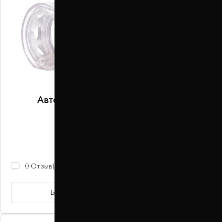
Автобаферы размер A передние
В наличии
2 100 ГРН
0
Отзыв(ов)
БЫСТРАЯ ПОКУПКА