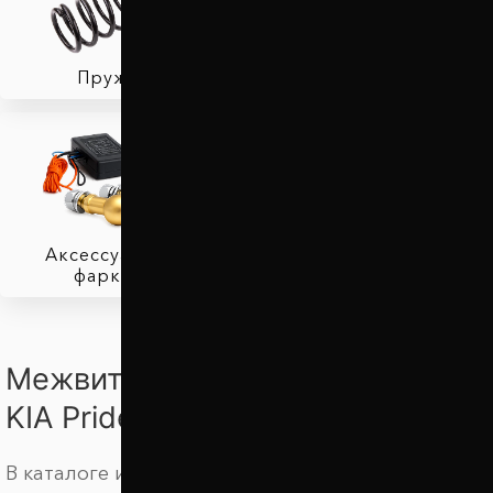
Пружины
Тормозные колодки
Аксессуары для
фаркопов
Межвитковые проставки для
KIA Pride
В каталоге интернет магазина Автопроставка