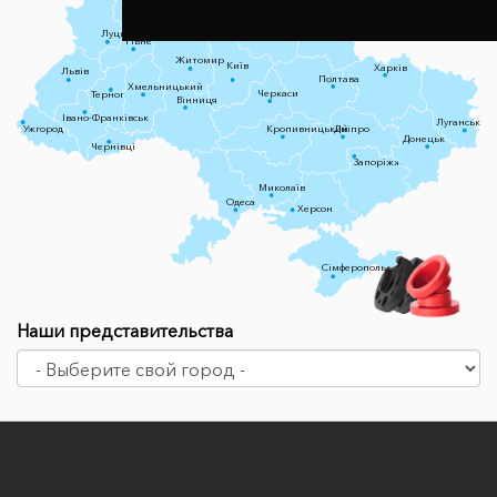
Чернігів
Луцьк
Суми
Рівне
Житомир
Київ
Харків
Львів
Полтава
Хмельницький
Черкаси
Тернопіль
Вінниця
Івано-Франківськ
Луганськ
Ужгород
Кропивницький
Дніпро
Донецьк
Чернівці
Запоріжжя
Миколаїв
Одеса
Херсон
Сімферополь
Наши представительства