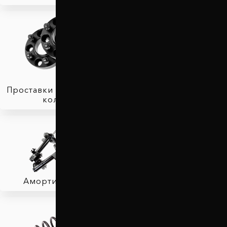
Проставки для вылета
колес
Защита двигателя
Амортизаторы
Фаркопы