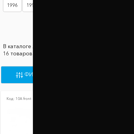
1996
1997
1998
1999
2000
2001
Показать больше
В каталоге Автобаферы KIA Pride представлены
16 товаров по цене от 2 100 грн до 2 100 грн
ФИЛЬТРЫ
ПО УМОЛЧАНИЮ
Код:
10А front