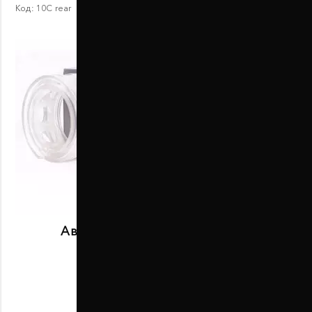
Код:
10С rear
Автобаферы размер C задние
В наличии