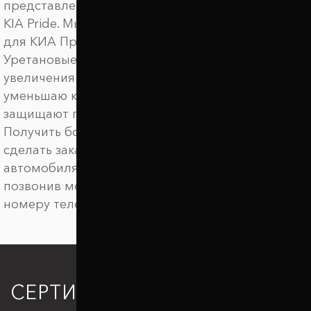
представлены амортизирующие подушки для
KIA Pride. Мы предлагаем купить автобаферы
для КИА Прайд по выгодной цене.
Уретановые баферы ТТС предназначены для
увеличения клиренса автомобиля, они
уменьшаю крен автомобиля в поворотах,
защищают подвеску от пробоев.
Получить более детальную информацию,
сделать заказ на межвитковые проставки для
автомобиля KIA Pride. можно онлайн или
позвонив менеджеру по удобному для вас
номеру телефона.
СЕРТИФИКАЦИЯ